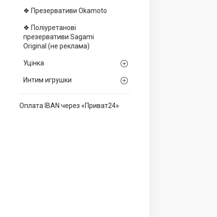
❖ Презервативи Okamoto
❖ Поліуретанові
презервативи Sagami
Оriginal (не реклама)
Уцінка
Интим игрушки
Оплата IBAN через «Приват24»