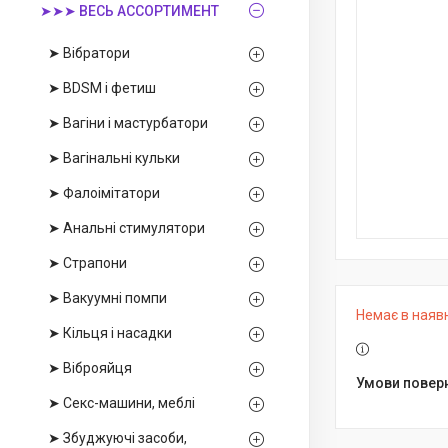
➤➤➤ ВЕСЬ АССОРТИМЕНТ
➤ Вібратори
➤ BDSM і фетиш
➤ Вагіни і мастурбатори
➤ Вагінальні кульки
➤ Фалоімітатори
➤ Анальні стимулятори
➤ Страпони
➤ Вакуумні помпи
Немає в наяв
➤ Кільця і насадки
➤ Віброяйця
➤ Секс-машини, меблі
➤ Збуджуючі засоби,