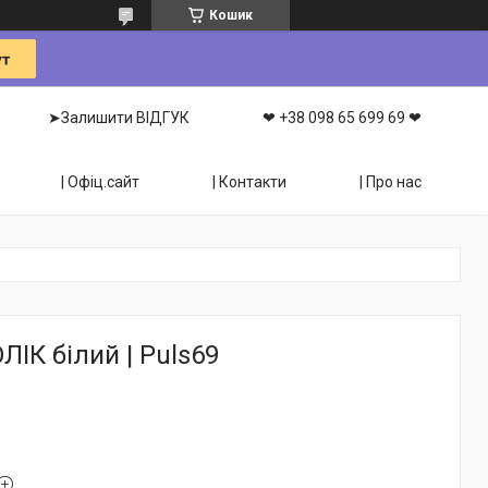
Кошик
➤Залишити ВІДГУК
❤ +38 098 65 699 69 ❤
| Офіц.сайт
| Контакти
| Про нас
ІК білий | Puls69