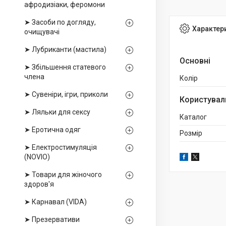
афродизіаки, феромони
➤ Засоби по догляду,
Характер
очищувачі
➤ Лубриканти (мастила)
Основні
➤ Збільшення статевого
члена
Колір
➤ Сувеніри, ігри, приколи
Користувал
➤ Ляльки для сексу
Каталог
➤ Еротична одяг
Розмір
➤ Електростимуляція
(NOVIO)
➤ Товари для жіночого
здоров'я
➤ Карнавал (VIDA)
➤ Презервативи