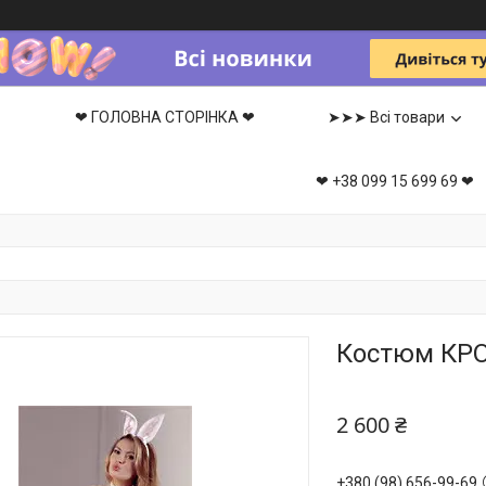
❤ ГОЛОВНА СТОРІНКА ❤
➤➤➤ Всі товари
❤ +38 099 15 699 69 ❤
Костюм КРОЛ
2 600 ₴
+380 (98) 656-99-69