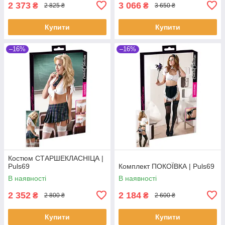
2 373
3 066
₴
₴
2 825 ₴
3 650 ₴
Купити
Купити
–16%
–16%
Костюм СТАРШЕКЛАСНІЦА |
Puls69
Комплект ПОКОЇВКА | Puls69
В наявності
В наявності
2 352
2 184
₴
₴
2 800 ₴
2 600 ₴
Купити
Купити