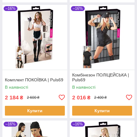
–16%
–16%
Комбінезон ПОЛІЦЕЙСЬКА |
Комплект ПОКОЇВКА | Puls69
Puls69
В наявності
В наявності
2 184
2 016
₴
₴
2 600 ₴
2 400 ₴
Купити
Купити
–16%
–16%