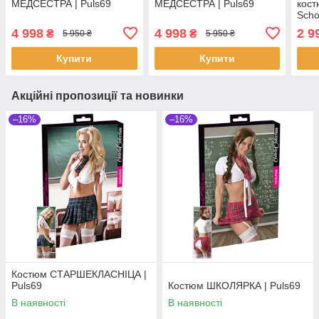
МЕДСЕСТРА | Puls69
МЕДСЕСТРА | Puls69
кост
Schoo
Puls
4 998
4 998
2 9
₴
₴
5 950 ₴
5 950 ₴
Купити
Купити
Акційні пропозиції та новинки
–16%
–16%
Костюм СТАРШЕКЛАСНІЦА |
Puls69
Костюм ШКОЛЯРКА | Puls69
В наявності
В наявності