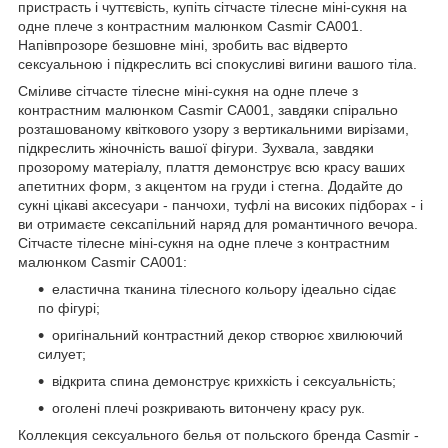
пристрасть і чуттєвість, купіть сітчасте тілесне міні-сукня на
одне плече з контрастним малюнком Casmir CA001.
Напівпрозоре безшовне міні, зробить вас відверто
сексуальною і підкреслить всі спокусливі вигини вашого тіла.
Сміливе сітчасте тілесне міні-сукня на одне плече з
контрастним малюнком Casmir CA001, завдяки спірально
розташованому квіткового узору з вертикальними вирізами,
підкреслить жіночність вашої фігури. Зухвала, завдяки
прозорому матеріалу, плаття демонструє всю красу ваших
апетитних форм, з акцентом на груди і стегна. Додайте до
сукні цікаві аксесуари - панчохи, туфлі на високих підборах - і
ви отримаєте сексапільний наряд для романтичного вечора.
Сітчасте тілесне міні-сукня на одне плече з контрастним
малюнком Casmir CA001:
еластична тканина тілесного кольору ідеально сідає
по фігурі;
оригінальний контрастний декор створює хвилюючий
силует;
відкрита спина демонструє крихкість і сексуальність;
оголені плечі розкривають витончену красу рук.
Коллекция сексуального белья от польского бренда Casmir -