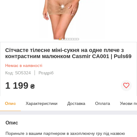
Сітчасте тілесне міні-сукня на одне плече з
контрастним малюнком Casmir CA001 | Puls69
Немає в наявності
Код: SO5324
Роздріб
1 199
₴
Опис
Характеристики
Доставка
Оплата
Умови п
Опис
Пориньте з вашим партнером в захоплюючу гру під назвою