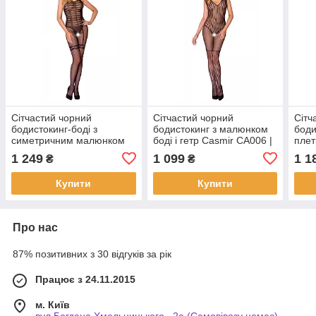
Сітчастий чорний
Сітчастий чорний
Сітч
бодистокинг-боді з
бодистокинг з малюнком
боди
симетричним малюнком
боді і гетр Casmir CA006 |
плет
Casmir CA005 | Puls69
Puls69
Casm
1 249
1 099
1 1
₴
₴
Купити
Купити
Про нас
87% позитивних з 30 відгуків за рік
Працює з 24.11.2015
м. Київ
вул.Богдана Хмельницького , 2а (Самовівозу немає),