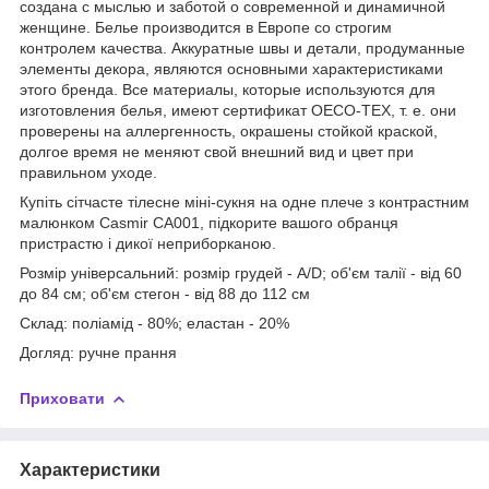
создана с мыслью и заботой о современной и динамичной
женщине. Белье производится в Европе со строгим
контролем качества. Аккуратные швы и детали, продуманные
элементы декора, являются основными характеристиками
этого бренда. Все материалы, которые используются для
изготовления белья, имеют сертификат OECO-TEX, т. е. они
проверены на аллергенность, окрашены стойкой краской,
долгое время не меняют свой внешний вид и цвет при
правильном уходе.
Купіть сітчасте тілесне міні-сукня на одне плече з контрастним
малюнком Casmir CA001, підкорите вашого обранця
пристрастю і дикої неприборканою.
Розмір універсальний: розмір грудей - А/D; об'єм талії - від 60
до 84 см; об'єм стегон - від 88 до 112 см
Склад: поліамід - 80%; еластан - 20%
Догляд: ручне прання
Приховати
Характеристики