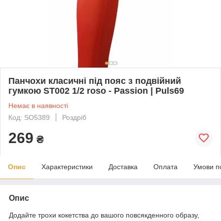
Панчохи класичні під пояс з подвійний
гумкою ST002 1/2 roso - Passion | Puls69
Немає в наявності
Код: SO5389
Роздріб
269
₴
Опис
Характеристики
Доставка
Оплата
Умови п
Опис
Додайте трохи кокетства до вашого повсякденного образу,