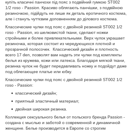
купіть класичні панчохи під пояс з подвійний гумкою ST002
1/2 roso - Passion. Красиво облягають панчішки, з подвійною
резиночкою, підійдуть не лише як деталь еротичного костюма,
але і стануть чуттєвим доповненням до ділового костюма.
Классические чулки под пояс с двойной резинкой ST002 1/2
roso - Passion, из шелковистой ткани, сделают ножки
стройными и более привлекательными. Верх чулок украшает
резиночка, которая состоит из чередующихся плотной и
прозрачной полосочек. Классический дизайн и плотность
всего 17 den, позволят вам надеть эти чулки под комплекты
белья из кружева, кожи или латекса. Благодаря мягкой ткани,
резинка чулок не будет передавливать ножку и подойдут даже
под облегающее платье или юбку.
Классические чулки под пояс с двойной резинкой ST002 1/2
roso - Passion:
классический дизайн;
приятный эластичный материал;
двойная широкая резинка.
Коллекция сексуального белья от польского бренда Passion -
создана с мыслью и заботой о современной и динамичной
женщине. Белье производится в Европе со строгим