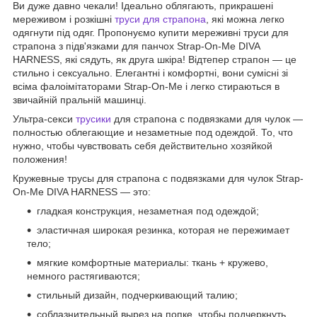
Ви дуже давно чекали! Ідеально облягають, прикрашені
мереживом і розкішні
труси для страпона
, які можна легко
одягнути під одяг. Пропонуємо купити мереживні труси для
страпона з підв'язками для панчох Strap-On-Me DIVA
HARNESS, які сядуть, як друга шкіра! Відтепер страпон — це
стильно і сексуально. Елегантні і комфортні, вони сумісні зі
всіма фалоімітаторами Strap-On-Me і легко стираються в
звичайній пральній машинці.
Ультра-секси
трусики
для страпона с подвязками для чулок —
полностью облегающие и незаметные под одеждой. То, что
нужно, чтобы чувствовать себя действительно хозяйкой
положения!
Кружевные трусы для страпона с подвязками для чулок Strap-
On-Me DIVA HARNESS — это:
гладкая конструкция, незаметная под одеждой;
эластичная широкая резинка, которая не пережимает
тело;
мягкие комфортные материалы: ткань + кружево,
немного растягиваются;
стильный дизайн, подчеркивающий талию;
соблазнительный вырез на попке, чтобы подчеркнуть