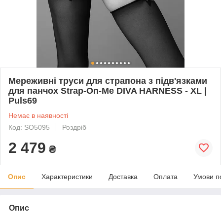
Мереживні труси для страпона з підв'язками
для панчох Strap-On-Me DIVA HARNESS - XL |
Puls69
Немає в наявності
Код: SO5095
Роздріб
2 479
₴
Опис
Характеристики
Доставка
Оплата
Умови п
Опис