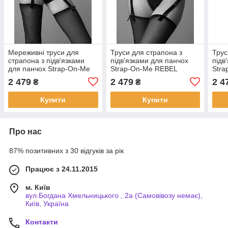
Мереживні труси для
Труси для страпона з
Трус
страпона з підв'язками
підв'язками для панчох
підв
для панчох Strap-On-Me
Strap-On-Me REBEL
Str
DIVA HARNESS - S |
HARNESS - XL | Puls69
HARN
2 479
2 479
2 4
₴
₴
Puls69
Купити
Купити
Про нас
87% позитивних з 30 відгуків за рік
Працює з 24.11.2015
м. Київ
вул.Богдана Хмельницького , 2а (Самовівозу немає),
Київ, Україна
Контакти