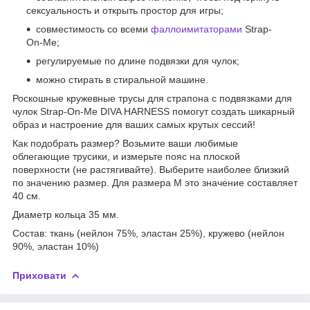
сексуальность и открыть простор для игры;
совместимость со всеми
фаллоимитаторами
Strap-
On-Me;
регулируемые по длине подвязки для чулок;
можно стирать в стиральной машине.
Роскошные кружевные трусы для страпона с подвязками для
чулок Strap-On-Me DIVA HARNESS помогут создать шикарный
образ и настроение для ваших самых крутых сессий!
Как подобрать размер? Возьмите ваши любимые
облегающие трусики, и измерьте пояс на плоской
поверхности (не растягивайте). Выберите наиболее близкий
по значению размер. Для размера М это значение составляет
40 см.
Диаметр кольца 35 мм.
Состав: ткань (нейлон 75%, эластан 25%), кружево (нейлон
90%, эластан 10%)
Приховати