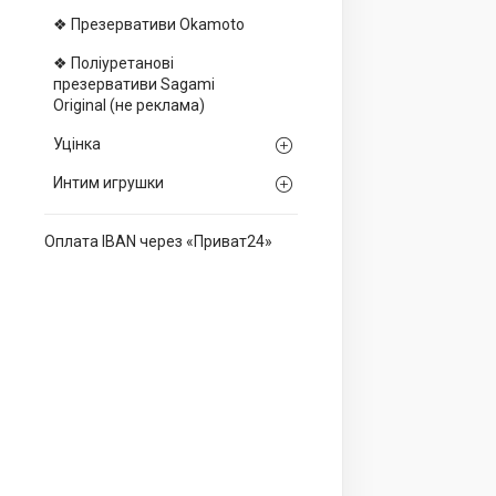
❖ Презервативи Okamoto
❖ Поліуретанові
презервативи Sagami
Оriginal (не реклама)
Уцінка
Интим игрушки
Оплата IBAN через «Приват24»