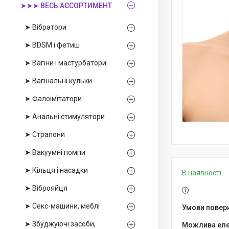
➤➤➤ ВЕСЬ АССОРТИМЕНТ
➤ Вібратори
➤ BDSM і фетиш
➤ Вагіни і мастурбатори
➤ Вагінальні кульки
➤ Фалоімітатори
➤ Анальні стимулятори
➤ Страпони
➤ Вакуумні помпи
➤ Кільця і насадки
В наявності
➤ Віброяйця
➤ Секс-машини, меблі
➤ Збуджуючі засоби,