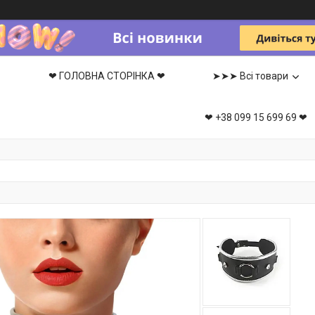
❤ ГОЛОВНА СТОРІНКА ❤
➤➤➤ Всі товари
❤ +38 099 15 699 69 ❤