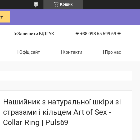
Кошик
➤Залишити ВІДГУК
❤ +38 098 65 699 69 ❤
| Офіц.сайт
| Контакти
| Про нас
Нашийник з натуральної шкіри зі
стразами і кільцем Art of Sex -
Collar Ring | Puls69