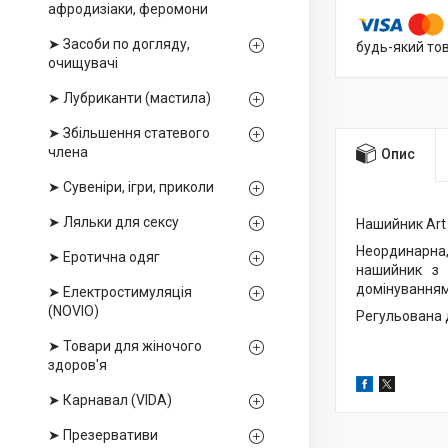
афродизіаки, феромони
➤ Засоби по догляду,
будь-який то
очищувачі
➤ Лубриканти (мастила)
➤ Збільшення статевого
члена
Опис
➤ Сувеніри, ігри, приколи
➤ Ляльки для сексу
Нашийник Art 
Неординарна,
➤ Еротична одяг
нашийник з 
домінуванням 
➤ Електростимуляція
(NOVIO)
Регульована 
➤ Товари для жіночого
здоров'я
➤ Карнавал (VIDA)
➤ Презервативи