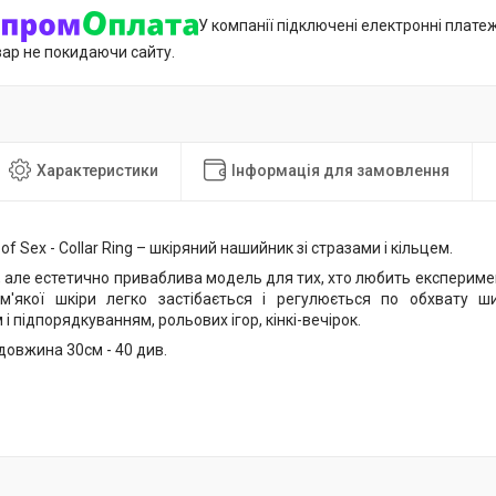
У компанії підключені електронні плате
вар не покидаючи сайту.
Характеристики
Інформація для замовлення
of Sex - Collar Ring – шкіряний нашийник зі стразами і кільцем.
 але естетично приваблива модель для тих, хто любить експеримен
м'якої шкіри легко застібається і регулюється по обхвату ш
і підпорядкуванням, рольових ігор, кінкі-вечірок.
довжина 30см - 40 див.