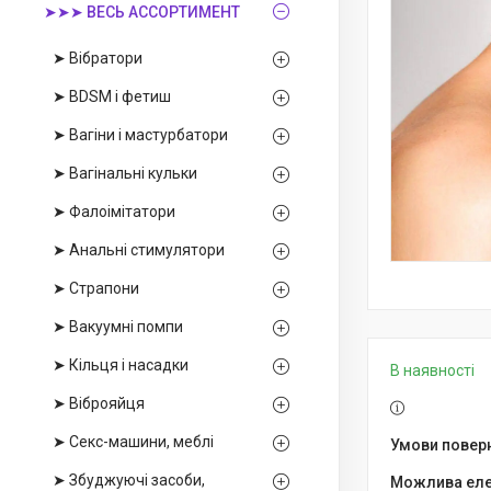
➤➤➤ ВЕСЬ АССОРТИМЕНТ
➤ Вібратори
➤ BDSM і фетиш
➤ Вагіни і мастурбатори
➤ Вагінальні кульки
➤ Фалоімітатори
➤ Анальні стимулятори
➤ Страпони
➤ Вакуумні помпи
➤ Кільця і насадки
В наявності
➤ Віброяйця
➤ Секс-машини, меблі
➤ Збуджуючі засоби,