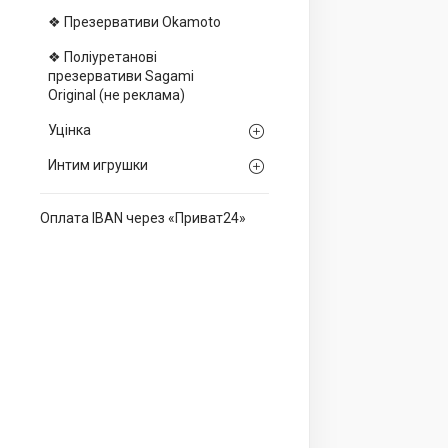
❖ Презервативи Okamoto
❖ Поліуретанові
презервативи Sagami
Оriginal (не реклама)
Уцінка
Интим игрушки
Оплата IBAN через «Приват24»