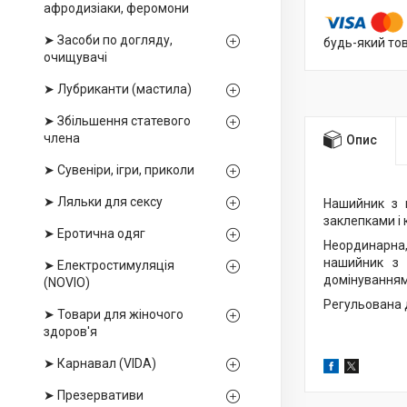
афродизіаки, феромони
➤ Засоби по догляду,
будь-який то
очищувачі
➤ Лубриканти (мастила)
➤ Збільшення статевого
члена
Опис
➤ Сувеніри, ігри, приколи
➤ Ляльки для сексу
Нашийник з н
заклепками і
➤ Еротична одяг
Неординарна,
нашийник з 
➤ Електростимуляція
домінуванням 
(NOVIO)
Регульована 
➤ Товари для жіночого
здоров'я
➤ Карнавал (VIDA)
➤ Презервативи