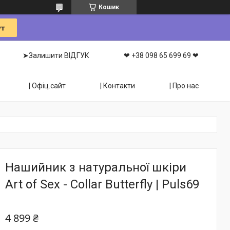
Кошик
➤Залишити ВІДГУК
❤ +38 098 65 699 69 ❤
| Офіц.сайт
| Контакти
| Про нас
Нашийник з натуральної шкіри
Art of Sex - Collar Butterfly | Puls69
4 899 ₴