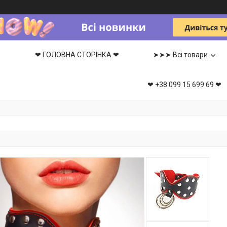
❤ ГОЛОВНА СТОРІНКА ❤
➤➤➤ Всі товари
❤ +38 099 15 699 69 ❤