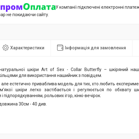
У компанії підключені електронні плате
вар не покидаючи сайту.
Характеристики
Інформація для замовлення
атуральної шкіри Art of Sex - Collar Butterfly – шкіряний н
 кільцями для використання нашийник з повідцем.
 але естетично приваблива модель для тих, хто любить експеримен
м'якої шкіри легко застібається і регулюється по обхвату ш
і підпорядкуванням, рольових ігор, кінкі-вечірок.
довжина 30см - 40 див.