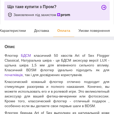
Що таке купити з Пром?
Замовлення під захистом
Характеристики
Доставка
Оплата
Умови повернення
Опис
Флоггер
БДСМ
класичний 50 хвостів Art of Sex Flogger
Classical, Натуральна шкіра - це БДСМ аксесуар версії LUX -
щільна шкіра 1,5 мм для впевненого сильного впливу.
Класичний BDSM флоггер ідеально підходить як для
початківців
, так і для досвідчених користувачів.
Классический кожаный флоггер отлично подходит для
стимуляции разогрева и полного наказания. Конечно, вы
можете использовать его и в ролевой игре. Это великолепный
аксессуар для вашей фетиш-вечеринки или фотосессии.
Кроме того, классический флоггер - отличный подарок ,
особенно если вы делаете свои первые шаги в BDSM.
Флоггер бренда Art of Sex выполнен из натуральной кожи