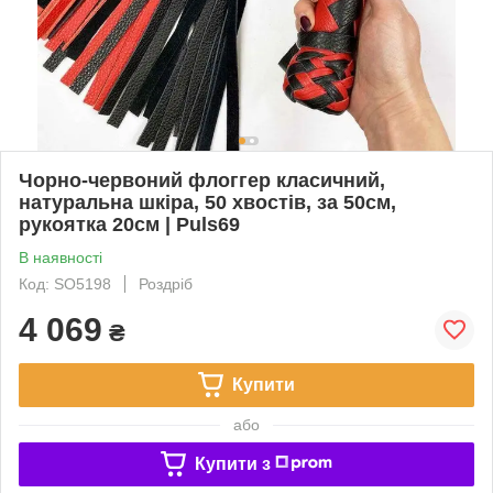
Чорно-червоний флоггер класичний,
натуральна шкіра, 50 хвостів, за 50см,
рукоятка 20см | Puls69
В наявності
Код: SO5198
Роздріб
4 069
₴
Купити
або
Купити з