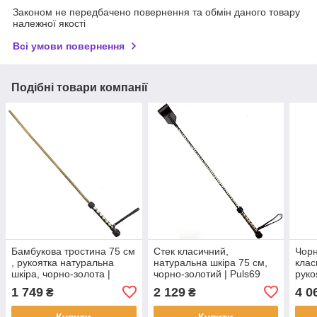
Законом не передбачено повернення та обмін даного товару
належної якості
Всі умови повернення
Подібні товари компанії
Бамбукова тростина 75 см
Стек класичний,
Чорн
, рукоятка натуральна
натуральна шкіра 75 см,
клас
шкіра, чорно-золота |
чорно-золотий | Puls69
руко
Puls69
шкір
1 749
2 129
4 0
₴
₴
руко
Купити
Купити