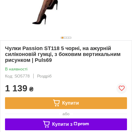
Чулки Passion ST118 5 чорні, на ажурній
силіконовій гумці, з боковим вертикальним
рисунком | Puls69
В наявності
Код: SO5778
Роздріб
1 139
₴
Купити
або
Купити з