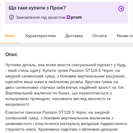
Що таке купити з Пром?
Замовлення під захистом
Опис
Характеристики
Доставка
Оплата
Умови п
Опис
Чутлива деталь, яка може внести сексуальний підтекст у будь
- який стиль одягу. Купите чулки Passion ST118 6 Чорні, на
ажурній силіконовій гумці, з боковим вертикальним рисунком,
одягайте ваші ніжки в нейлонову розкіш. Кругова гумка на
двох силіконових стрічках забезпечує надійний захист на тілі.
Вертикальний малюнок по боках, що переплітається з
кольоровою гірляндою, наповнить вигляд жіночості та
вишуканості.
Елегантні панчохи Passion ST118 5 Чорні, на ажурній
силіконовій гумці, з боковим вертикальним малюнком з
шовковистого і еластичного матеріалу вигідніше підкреслюють
стрункість ніжок. Кружовина підв’язка з квітковим декором