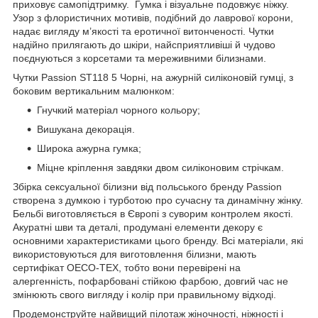
приховує самопідтримку. Гумка і візуальне подовжує ніжку.
Узор з флористичних мотивів, подібний до лаврової корони,
надає вигляду м’якості та еротичної витонченості. Чутки
надійно прилягають до шкіри, найсприятливіші й чудово
поєднуються з корсетами та мереживними білизнами.
Чутки Passion ST118 5 Чорні, на ажурній силіконовій гумці, з
боковим вертикальним малюнком:
Гнучкий матеріал чорного кольору;
Вишукана декорація.
Широка ажурна гумка;
Міцне кріплення завдяки двом силіконовим стрічкам.
Збірка сексуальної білизни від польського бренду Passion
створена з думкою і турботою про сучасну та динамічну жінку.
Бельбі виготовляється в Європі з суворим контролем якості.
Акуратні шви та деталі, продумані елементи декору є
основними характеристиками цього бренду. Всі матеріали, які
використовуються для виготовлення білизни, мають
сертифікат OECO-TEX, тобто вони перевірені на
алергенність, пофарбовані стійкою фарбою, довгий час не
змінюють свого вигляду і колір при правильному відході.
Продемонструйте найвищий пілотаж жіночності, ніжності і