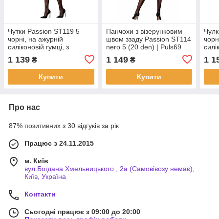
Чутки Passion ST119 5
Панчохи з візерунковим
Чулк
чорні, на ажурній
швом ззаду Passion ST114
чорн
силіконовій гумці, з
nero 5 (20 den) | Puls69
силі
квітковим декором,
вишу
1 139
1 149
1 1
₴
₴
люрексова нитка | Puls69
Puls
Купити
Купити
Про нас
87% позитивних з 30 відгуків за рік
Працює з 24.11.2015
м. Київ
вул.Богдана Хмельницького , 2а (Самовівозу немає),
Київ, Україна
Контакти
Сьогодні працює з 09:00 до 20:00