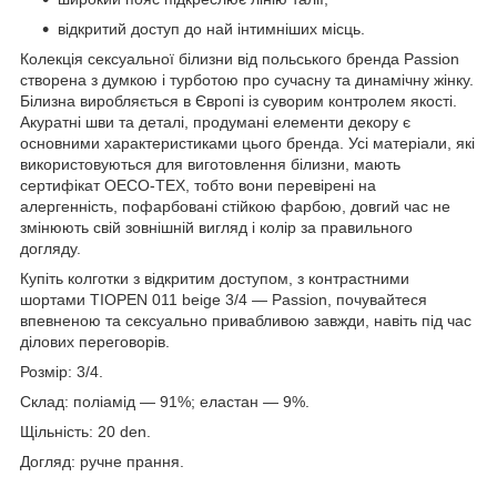
відкритий доступ до най інтимніших місць.
Колекція сексуальної білизни від польського бренда Passion
створена з думкою і турботою про сучасну та динамічну жінку.
Білизна виробляється в Європі із суворим контролем якості.
Акуратні шви та деталі, продумані елементи декору є
основними характеристиками цього бренда. Усі матеріали, які
використовуються для виготовлення білизни, мають
сертифікат OECO-TEX, тобто вони перевірені на
алергенність, пофарбовані стійкою фарбою, довгий час не
змінюють свій зовнішній вигляд і колір за правильного
догляду.
Купіть колготки з відкритим доступом, з контрастними
шортами TIOPEN 011 beige 3/4 — Passion, почувайтеся
впевненою та сексуально привабливою завжди, навіть під час
ділових переговорів.
Розмір: 3/4.
Склад: поліамід — 91%; еластан — 9%.
Щільність: 20 den.
Догляд: ручне прання.