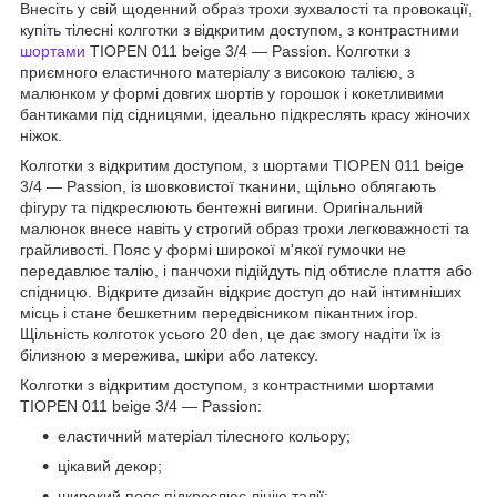
Внесіть у свій щоденний образ трохи зухвалості та провокації,
купіть тілесні колготки з відкритим доступом, з контрастними
шортами
TIOPEN 011 beige 3/4 — Passion. Колготки з
приємного еластичного матеріалу з високою талією, з
малюнком у формі довгих шортів у горошок і кокетливими
бантиками під сідницями, ідеально підкреслять красу жіночих
ніжок.
Колготки з відкритим доступом, з шортами TIOPEN 011 beige
3/4 — Passion, із шовковистої тканини, щільно облягають
фігуру та підкреслюють бентежні вигини. Оригінальний
малюнок внесе навіть у строгий образ трохи легковажності та
грайливості. Пояс у формі широкої м'якої гумочки не
передавлює талію, і панчохи підійдуть під обтисле плаття або
спідницю. Відкрите дизайн відкриє доступ до най інтимніших
місць і стане бешкетним передвісником пікантних ігор.
Щільність колготок усього 20 den, це дає змогу надіти їх із
білизною з мережива, шкіри або латексу.
Колготки з відкритим доступом, з контрастними шортами
TIOPEN 011 beige 3/4 — Passion:
еластичний матеріал тілесного кольору;
цікавий декор;
широкий пояс підкреслює лінію талії;