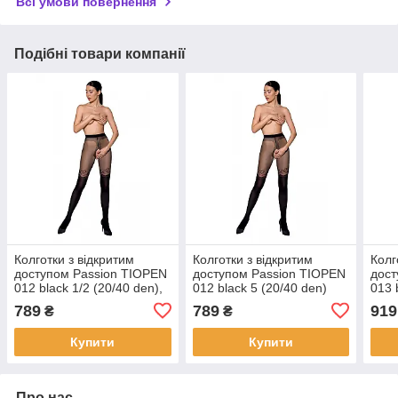
Всі умови повернення
Подібні товари компанії
Колготки з відкритим
Колготки з відкритим
Колг
доступом Passion TIOPEN
доступом Passion TIOPEN
дост
012 black 1/2 (20/40 den),
012 black 5 (20/40 den)
013 
подвійна щільність |
подвійна щільність |
ажурн
789
789
919
₴
₴
Puls69
Puls69
Puls
Купити
Купити
Про нас