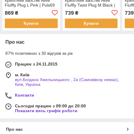
Крихітний хвостик Alive
Крихітний хвостик Alive
Крих
Fluffly Plug L Pink | Puls69
Fluffly Twist Plug M Black |
Fluff
Puls69
Puls
869
739
739
₴
₴
Купити
Купити
Про нас
87% позитивних з 30 відгуків за рік
Працює з 24.11.2015
м. Київ
вул.Богдана Хмельницького , 2а (Самовівозу немає),
Київ, Україна
Контакти
Сьогодні працює з 09:00 до 20:00
Показати весь графік роботи
Про нас