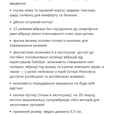
введення;
гнучка ніжка та пружний корпус завдяки товстому
шару силікону для комфорту та безпеки;
дійсно потужний мотор!
12 режимів вібрації без під'єднання до смартфона:
рівні вібрації різної інтенсивності плюс різні ритми;
зручна велика основа-стопер із кнопкою для
перемикання режимів;
фантастичні можливості в застосунку: доступ до
постійно поповнюваної колекції вібрацій від
користувачів Satisfyer, можливість створювати свої
патерни, вібрації під музику та в ритмі зовнішніх звуків, а
також — у ритмі любовних історій (історії Remotyca
доступні російською та англійською мовами);
можливість передавання керування на будь-якій
відстані;
кнопка бустер (тільки в застосунку): на 20 секунд
містить максимальну супервібрацію обох моторів для
захопливих оргазмів!
приємний розмір: ввідна довжина 6,5 см,