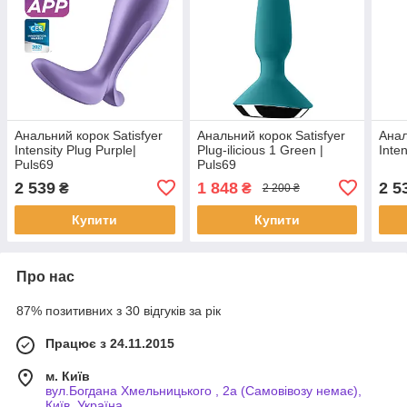
Анальний корок Satisfyer
Анальний корок Satisfyer
Анал
Intensity Plug Purple|
Plug-ilicious 1 Green |
Inte
Puls69
Puls69
2 539
1 848
2 5
₴
₴
2 200 ₴
Купити
Купити
Про нас
87% позитивних з 30 відгуків за рік
Працює з 24.11.2015
м. Київ
вул.Богдана Хмельницького , 2а (Самовівозу немає),
Київ, Україна