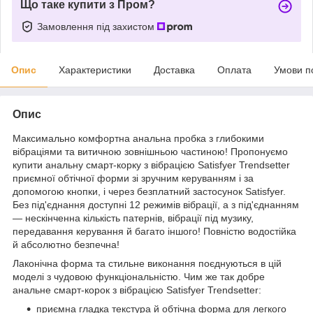
Що таке купити з Пром?
Замовлення під захистом
Опис
Характеристики
Доставка
Оплата
Умови п
Опис
Максимально комфортна анальна пробка з глибокими
вібраціями та витичною зовнішньою частиною! Пропонуємо
купити анальну смарт-корку з вібрацією Satisfyer Trendsetter
приємної обтічної форми зі зручним керуванням і за
допомогою кнопки, і через безплатний застосунок Satisfyer.
Без під'єднання доступні 12 режимів вібрації, а з під'єднанням
— нескінченна кількість патернів, вібрації під музику,
передавання керування й багато іншого! Повністю водостійка
й абсолютно безпечна!
Лаконічна форма та стильне виконання поєднуються в цій
моделі з чудовою функціональністю. Чим же так добре
анальне смарт-корок з вібрацією Satisfyer Trendsetter:
приємна гладка текстура й обтічна форма для легкого