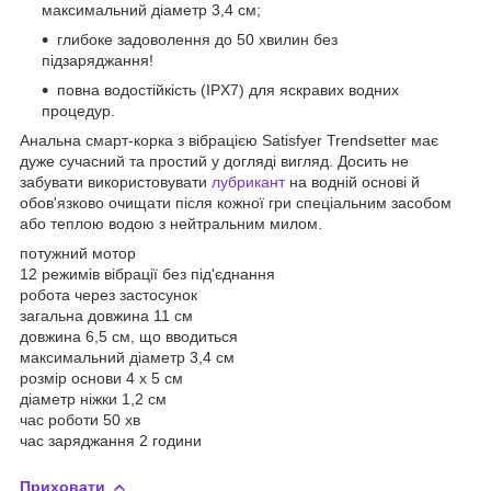
максимальний діаметр 3,4 см;
глибоке задоволення до 50 хвилин без
підзаряджання!
повна водостійкість (IPX7) для яскравих водних
процедур.
Анальна смарт-корка з вібрацією Satisfyer Trendsetter має
дуже сучасний та простий у догляді вигляд. Досить не
забувати використовувати
лубрикант
на водній основі й
обов'язково очищати після кожної гри спеціальним засобом
або теплою водою з нейтральним милом.
потужний мотор
12 режимів вібрації без під'єднання
робота через застосунок
загальна довжина 11 см
довжина 6,5 см, що вводиться
максимальний діаметр 3,4 см
розмір основи 4 х 5 см
діаметр ніжки 1,2 см
час роботи 50 хв
час заряджання 2 години
Приховати