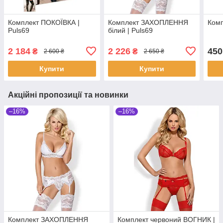
Комплект ПОКОЇВКА |
Комплект ЗАХОПЛЕННЯ
Комп
Puls69
білий | Puls69
2 184
2 226
450
₴
₴
2 600 ₴
2 650 ₴
Купити
Купити
Акційні пропозиції та новинки
–16%
–16%
Комплект ЗАХОПЛЕННЯ
Комплект червоний ВОГНИК |