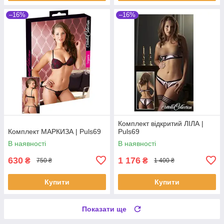
–16%
–16%
Комплект відкритий ЛІЛА |
Комплект МАРКИЗА | Puls69
Puls69
В наявності
В наявності
630
1 176
₴
₴
750 ₴
1 400 ₴
Купити
Купити
Показати ще