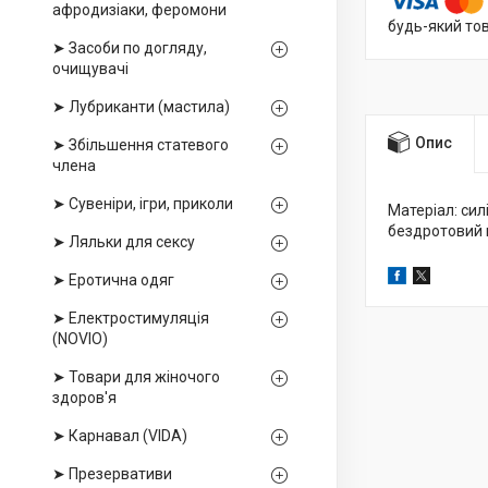
афродизіаки, феромони
будь-який то
➤ Засоби по догляду,
очищувачі
➤ Лубриканти (мастила)
Опис
➤ Збільшення статевого
члена
➤ Сувеніри, ігри, приколи
Матеріал: силі
бездротовий п
➤ Ляльки для сексу
➤ Еротична одяг
➤ Електростимуляція
(NOVIO)
➤ Товари для жіночого
здоров'я
➤ Карнавал (VIDA)
➤ Презервативи