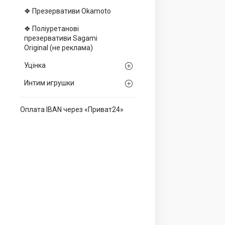
❖ Презервативи Okamoto
❖ Поліуретанові
презервативи Sagami
Оriginal (не реклама)
Уцінка
Интим игрушки
Оплата IBAN через «Приват24»