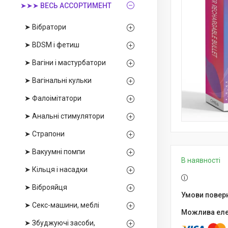
➤➤➤ ВЕСЬ АССОРТИМЕНТ
➤ Вібратори
➤ BDSM і фетиш
➤ Вагіни і мастурбатори
➤ Вагінальні кульки
➤ Фалоімітатори
➤ Анальні стимулятори
➤ Страпони
➤ Вакуумні помпи
В наявності
➤ Кільця і насадки
➤ Віброяйця
➤ Секс-машини, меблі
➤ Збуджуючі засоби,