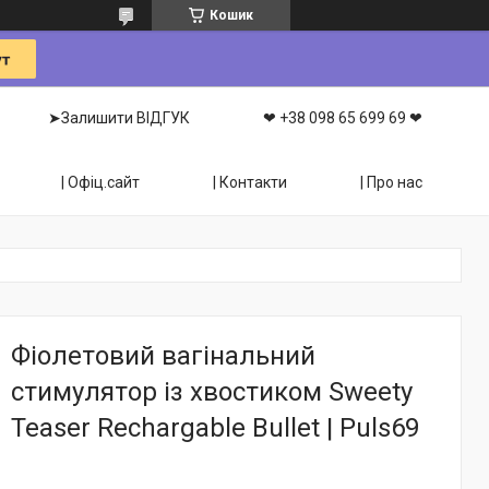
Кошик
➤Залишити ВІДГУК
❤ +38 098 65 699 69 ❤
| Офіц.сайт
| Контакти
| Про нас
Фіолетовий вагінальний
стимулятор із хвостиком Sweety
Teaser Rechargable Bullet | Puls69