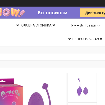
❤ ГОЛОВНА СТОРІНКА ❤
➤➤➤ Всі товари
❤ +38 099 15 699 69 ❤