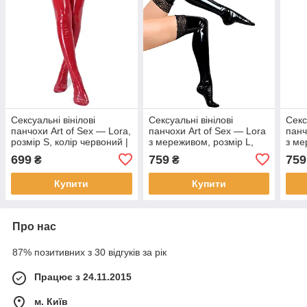
Сексуальні вінілові
Сексуальні вінілові
Секс
панчохи Art of Sex — Lora,
панчохи Art of Sex — Lora
панч
розмір S, колір червоний |
з мереживом, розмір L,
з ме
Puls69
колір чорний | Puls69
колі
699
759
759
₴
₴
Купити
Купити
Про нас
87% позитивних з 30 відгуків за рік
Працює з 24.11.2015
м. Київ