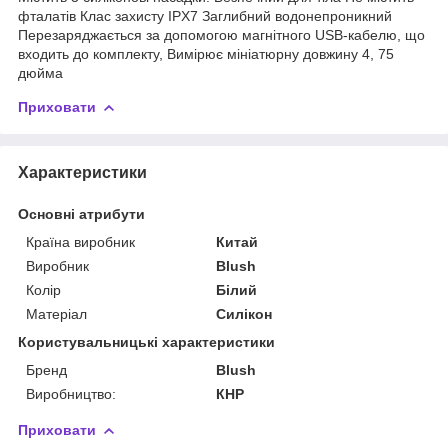
фталатів Клас захисту IPX7 Заглибний водонепроникний
Перезаряджається за допомогою магнітного USB-кабелю, що
входить до комплекту, Вимірює мініатюрну довжину 4, 75
дюйма
Приховати
Характеристики
Основні атрибути
Країна виробник
Китай
Виробник
Blush
Колір
Білий
Матеріал
Силікон
Користувальницькі характеристики
Бренд
Blush
Виробництво:
КНР
Приховати