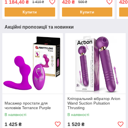
1 184,40
420
420
₴
₴
1 410 ₴
500 ₴
Купити
Купити
Акційні пропозиції та новинки
Кліторальний вібратор Arion
Масажер простати для
Wand Suction Pulsation
чоловіків Terrance Purple
Thrusting
В наявності
В наявності
1 425
1 520
₴
₴