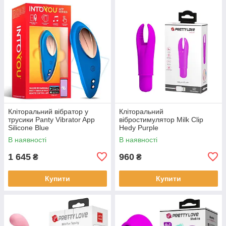
Кліторальний вібратор у
Кліторальний
трусики Panty Vibrator App
вібростимулятор Milk Clip
Silicone Blue
Hedy Purple
В наявності
В наявності
1 645
960
₴
₴
Купити
Купити