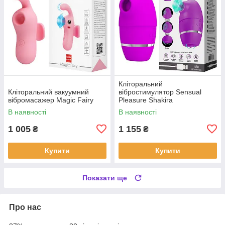
Кліторальний
Кліторальний вакуумний
вібростимулятор Sensual
вібромасажер Magic Fairy
Pleasure Shakira
В наявності
В наявності
1 005
1 155
₴
₴
Купити
Купити
Показати ще
Про нас