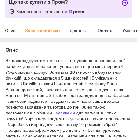
Що таке купити з Пром?
Замовлення під захистом
Опис
Характеристики
Доставка
Оплата
Умови 
Опис
Ви насолоджуватиметеся всією потужністю повнорозмірної
палички для задоволення, упакованої в цей мініатюрний 4,
75-дюймовий корпус. Jules має 10 глибоких вібрувальних
функцій, що складаються з 5 швидкостей і 5 унікальних
ритмів. Ultrasilk гладкий і виготовлений із силікону Puria.
Водонепроникний, підходить для ігор у ванні та душі, легко
миється. Магнітний USB-кабель для заряджання застібається,
і світловий індикатор повідомить вам, коли ваша іграшка
повністю заряджена та готова до гри! Jules також
постачається з різними
насадками
для вивчення нових
відчуттів! Noje в перекладі зі шведського означає задоволення,
і Noje Jules виправдовує свою назву.10 режимів вібрації.
Працює на вольфрамовому двигуні з глибоким гуркотом.
Містить 3 силіконові насадки. Безпечний для тіла Не містить