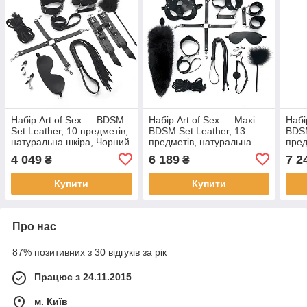
Набір Art of Sex — BDSM
Набір Art of Sex — Maxi
Набі
Set Leather, 10 предметів,
BDSM Set Leather, 13
BDSM
натуральна шкіра, Чорний
предметів, натуральна
пред
| Puls69
шкіра, Чорний | Puls69
шкір
4 049
6 189
7 2
₴
₴
Купити
Купити
Про нас
87% позитивних з 30 відгуків за рік
Працює з 24.11.2015
м. Київ