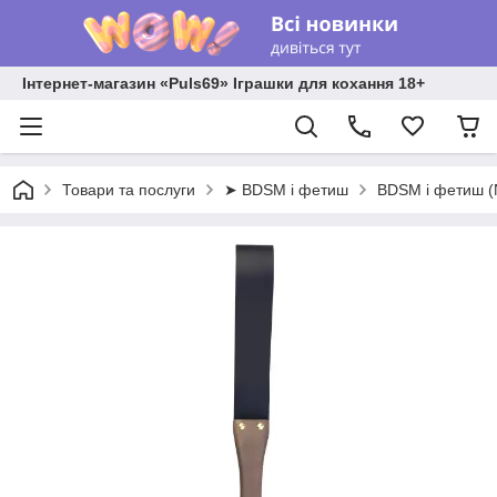
Інтернет-магазин «Puls69» Іграшки для кохання 18+
Товари та послуги
➤ BDSM і фетиш
BDSM і фетиш 