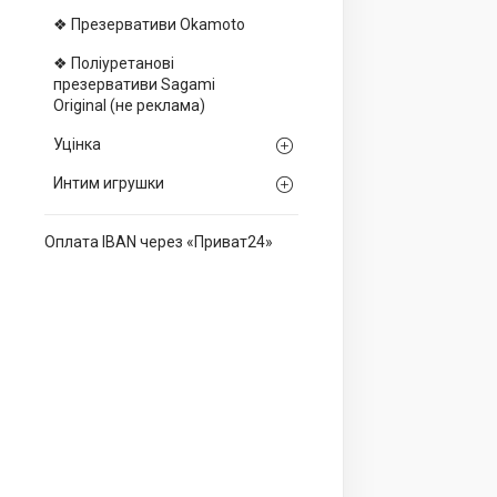
❖ Презервативи Okamoto
❖ Поліуретанові
презервативи Sagami
Оriginal (не реклама)
Уцінка
Интим игрушки
Оплата IBAN через «Приват24»