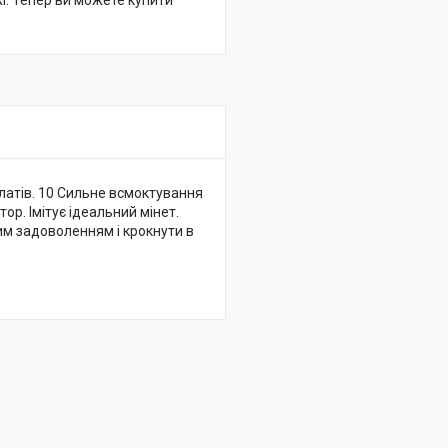
жі. Тепер ви можете купити
латів. 10 Сильне всмоктування
тор. Імітує ідеальний мінет.
м задоволенням і крокнути в