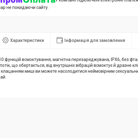
У компанії підключені електронні плате
вар не покидаючи сайту.
Характеристики
Інформація для замовлення
10 функцій всмоктування, магнітна перезаряджувана, IPX6, без фта
потік, що обертається, від внутрішніх вібрацій всмоктує й дразне клі
 клацанням миші ви можете насолодитися неймовірним сексуальни
ай.