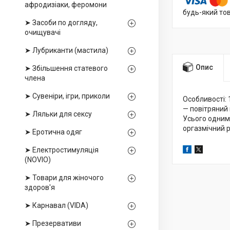
афродизіаки, феромони
будь-який то
➤ Засоби по догляду,
очищувачі
➤ Лубриканти (мастила)
Опис
➤ Збільшення статевого
члена
➤ Сувеніри, ігри, приколи
Особливості: 
— повітряний 
➤ Ляльки для сексу
Усього одним
оргазмічний р
➤ Еротична одяг
➤ Електростимуляція
(NOVIO)
➤ Товари для жіночого
здоров'я
➤ Карнавал (VIDA)
➤ Презервативи