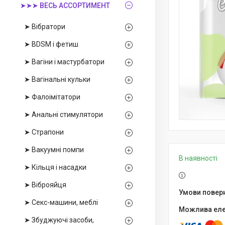
➤➤➤ ВЕСЬ АССОРТИМЕНТ
➤ Вібратори
➤ BDSM і фетиш
➤ Вагіни і мастурбатори
➤ Вагінальні кульки
➤ Фалоімітатори
➤ Анальні стимулятори
➤ Страпони
➤ Вакуумні помпи
В наявності
➤ Кільця і насадки
➤ Віброяйця
➤ Секс-машини, меблі
➤ Збуджуючі засоби,