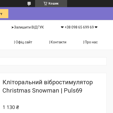
Кошик
➤Залишити ВІДГУК
❤ +38 098 65 699 69 ❤
| Офіц.сайт
| Контакти
| Про нас
Кліторальний вібростимулятор
Christmas Snowman | Puls69
1 130 ₴