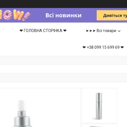
❤ ГОЛОВНА СТОРІНКА ❤
➤➤➤ Всі товари
❤ +38 099 15 699 69 ❤