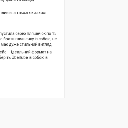
пливів, а також як захист
ипустила серію пляшечок по 15
о брати пляшечку із собою, не
с має дуже стильний вигляд.
 кейс — ідеальний формат на
еріть Überlube із собою в