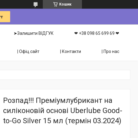
Кошик
➤Залишити ВІДГУК
❤ +38 098 65 699 69 ❤
| Офіц.сайт
| Контакти
| Про нас
Розпад!!! Преміумлубрикант на
силіконовій основі Uberlube Good-
to-Go Silver 15 мл (термін 03.2024)