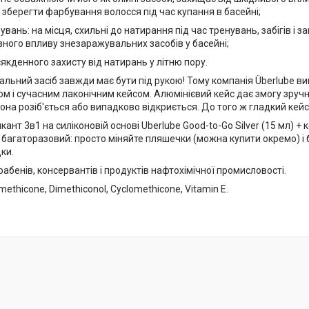
зберегти фарбування волосся під час купання в басейні;
увань: на місця, схильні до натирання під час тренувань, забігів і за
вного впливу знезаражувальних засобів у басейні;
якденного захисту від натирань у літню пору.
альний засіб завжди має бути під рукою! Тому компанія Überlube в
ом і сучасним лаконічним кейсом. Алюмінієвий кейс дає змогу зручн
она розіб'ється або випадково відкриється. До того ж гладкий кей
ант 3в1 на силіконовій основі Uberlube Good-to-Go Silver (15 мл) +
багаторазовий: просто міняйте пляшечки (можна купити окремо) і б
дки.
рабенів, консервантів і продуктів нафтохімічної промисловості.
imethicone, Dimethiconol, Cyclomethicone, Vitamin E.