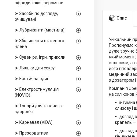
афродизіаки, феромони
➤ Засоби по догляду,
Опис
очищувачі
➤ Лубриканти (мастила)
Унікальний п
➤ Збільшення статевого
Пропонуємо ку
члена
дуже зручно б
який момент, 
➤ Сувеніри, ігри, приколи
волоссям, а т
➤ Ляльки для сексу
його гіпоалер
медичний засі
➤ Еротична одяг
з дозатором і
Компанія Über
➤ Електростимуляція
на силіконовій
(NOVIO)
інтимна 
➤ Товари для жіночого
слизову і 
здоров'я
догляд з
➤ Карнавал (VIDA)
крапель — 
догляд з
➤ Презервативи
кінчиками,