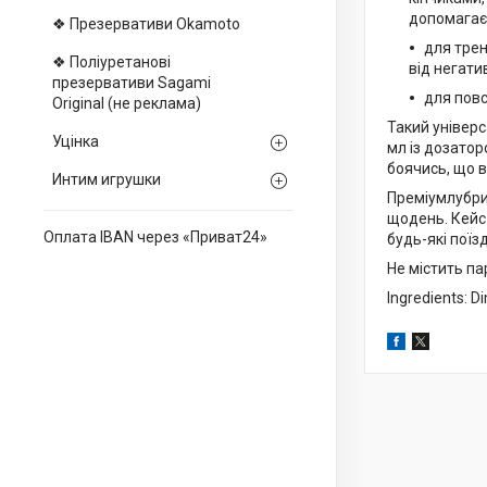
допомагає 
❖ Презервативи Okamoto
для трен
❖ Поліуретанові
від негати
презервативи Sagami
для повс
Оriginal (не реклама)
Такий універс
Уцінка
мл із дозатор
боячись, що в
Интим игрушки
Преміумлубрик
щодень. Кейс 
Оплата IBAN через «Приват24»
будь-які поїз
Не містить па
Ingredients: D