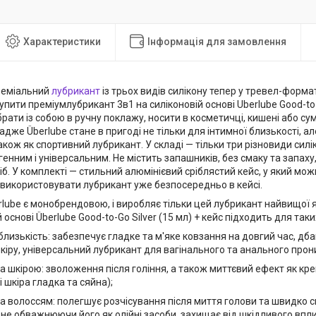
Характеристики
Інформація для замовлення
реміальний
лубрикант
із трьох видів силікону тепер у тревел-форма
пити преміумлубрикант 3в1 на силіконовій основі Uberlube Good-to-G
рати із собою в ручну поклажу, носити в косметичці, кишені або су
адже Überlube стане в пригоді не тільки для інтимної близькості, ал
акож як спортивний лубрикант. У складі — тільки три різновиди силік
генним і універсальним. Не містить запашників, без смаку та запах
б. У комплекті — стильний алюмінієвий сріблястий кейс, у який мо
 використовувати лубрикант уже безпосередньо в кейсі.
lube є монобрендовою, і виробляє тільки цей лубрикант найвищої 
 основі Überlube Good-to-Go Silver (15 мл) + кейс підходить для таки
близькість: забезпечує гладке та м'яке ковзання на довгий час, д
шкіру, універсальний лубрикант для вагінального та анального прон
а шкірою: зволоження після гоління, а також миттєвий ефект як крем
і шкіра гладка та сяйна);
а волоссям: полегшує розчісування після миття голови та швидко 
 не обважнюючи його як олійні засоби, захищає від шкідливого впл