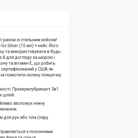
ті разом зі стильним кейсом!
o Silver (15 мл) + кейс. Його
мці та використовувати в будь-
е й для догляду за шкірою і
ону та вітамін Е, що робить
у, сертифікований у США як
жна помістити скляну пляшечку
якості. Преміумлубрикант 3в1
х цілей:
байливо зволожує ніжну
икнення;
 для рук або тіла (пару
справляється з посіченими
иву фена та сонця,