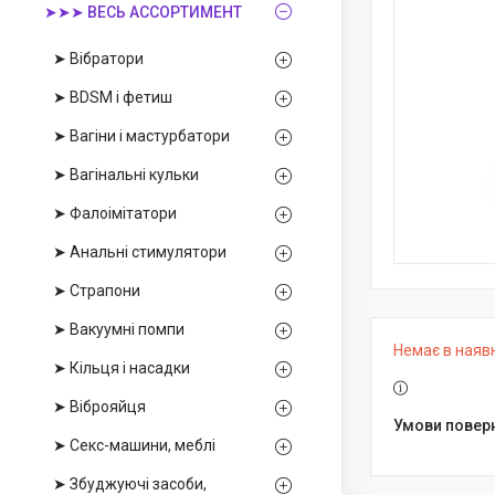
➤➤➤ ВЕСЬ АССОРТИМЕНТ
➤ Вібратори
➤ BDSM і фетиш
➤ Вагіни і мастурбатори
➤ Вагінальні кульки
➤ Фалоімітатори
➤ Анальні стимулятори
➤ Страпони
➤ Вакуумні помпи
Немає в наяв
➤ Кільця і насадки
➤ Віброяйця
➤ Секс-машини, меблі
➤ Збуджуючі засоби,