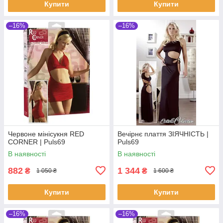
Купити
Купити
–16%
–16%
Червоне мінісукня RED
Вечірнє плаття ЗІЯЧНІСТЬ |
CORNER | Puls69
Puls69
В наявності
В наявності
882
1 344
₴
₴
1 050 ₴
1 600 ₴
Купити
Купити
–16%
–16%