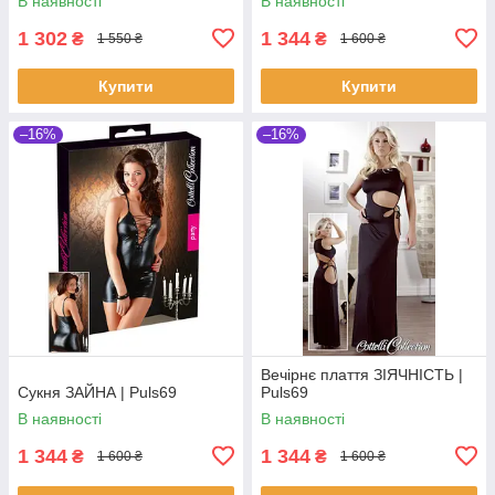
В наявності
В наявності
1 302
1 344
₴
₴
1 550 ₴
1 600 ₴
Купити
Купити
–16%
–16%
Вечірнє плаття ЗІЯЧНІСТЬ |
Сукня ЗАЙНА | Puls69
Puls69
В наявності
В наявності
1 344
1 344
₴
₴
1 600 ₴
1 600 ₴