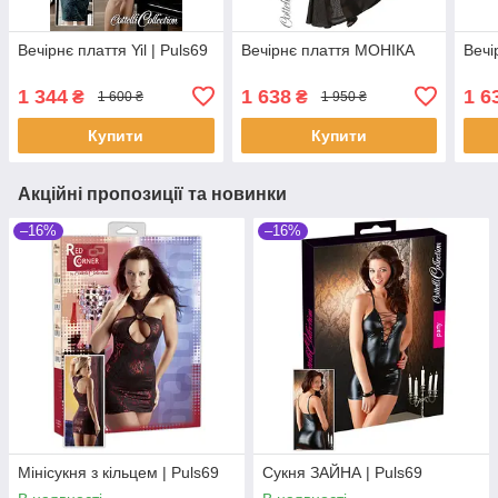
Вечірнє плаття Yil | Puls69
Вечірнє плаття МОНІКА
Вечі
1 344
1 638
1 6
₴
₴
1 600 ₴
1 950 ₴
Купити
Купити
Акційні пропозиції та новинки
–16%
–16%
Мінісукня з кільцем | Puls69
Сукня ЗАЙНА | Puls69