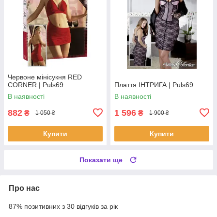
Червоне мінісукня RED
CORNER | Puls69
Плаття ІНТРИГА | Puls69
В наявності
В наявності
882
1 596
₴
₴
1 050 ₴
1 900 ₴
Купити
Купити
Показати ще
Про нас
87% позитивних з 30 відгуків за рік