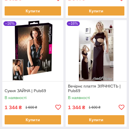
Купити
Купити
–16%
–16%
Вечірнє плаття ЗІЯЧНІСТЬ |
Сукня ЗАЙНА | Puls69
Puls69
В наявності
В наявності
1 344
1 344
₴
₴
1 600 ₴
1 600 ₴
Купити
Купити