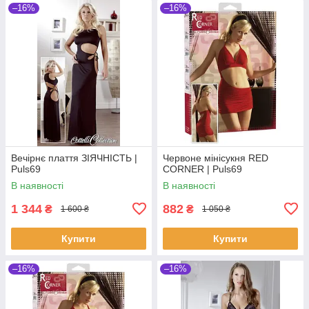
–16%
–16%
Вечірнє плаття ЗІЯЧНІСТЬ |
Червоне мінісукня RED
Puls69
CORNER | Puls69
В наявності
В наявності
1 344
882
₴
₴
1 600 ₴
1 050 ₴
Купити
Купити
–16%
–16%