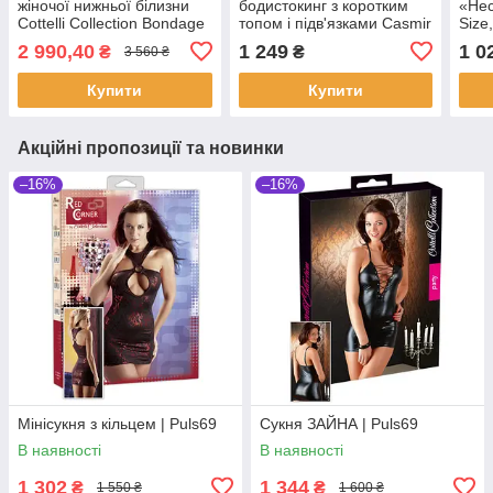
жіночої нижньої білизни
бодистокинг з коротким
«Нес
Cottelli Collection Bondage
топом і підв'язками Casmir
Size
Top and Crotchless
CA008 | Puls69
стри
2 990,40
1 249
1 0
₴
₴
3 560 ₴
Suspender від Orion |
Puls69
Купити
Купити
Акційні пропозиції та новинки
–16%
–16%
Мінісукня з кільцем | Puls69
Сукня ЗАЙНА | Puls69
В наявності
В наявності
1 302
1 344
₴
₴
1 550 ₴
1 600 ₴