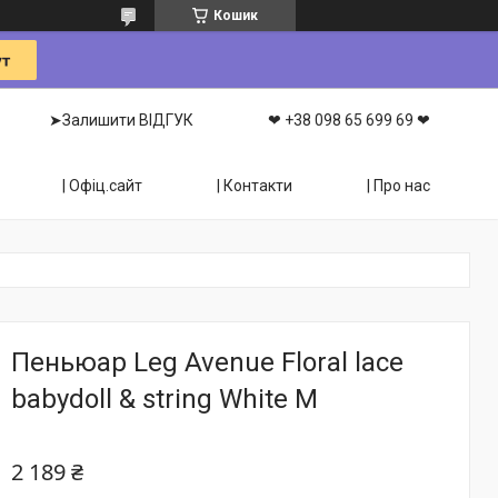
Кошик
➤Залишити ВІДГУК
❤ +38 098 65 699 69 ❤
| Офіц.сайт
| Контакти
| Про нас
Пеньюар Leg Avenue Floral lace
babydoll & string White M
2 189 ₴