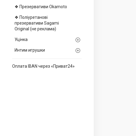
❖ Презервативи Okamoto
❖ Поліуретанові
презервативи Sagami
Оriginal (не реклама)
Уцінка
Интим игрушки
Оплата IBAN через «Приват24»