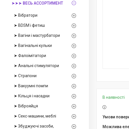
➤➤➤ ВЕСЬ АССОРТИМЕНТ
➤ Вібратори
➤ BDSM і фетиш
➤ Вагіни і мастурбатори
➤ Вагінальні кульки
➤ Фалоімітатори
➤ Анальні стимулятори
➤ Страпони
➤ Вакуумні помпи
➤ Кільця і насадки
В наявності
➤ Віброяйця
➤ Секс-машини, меблі
➤ Збуджуючі засоби,