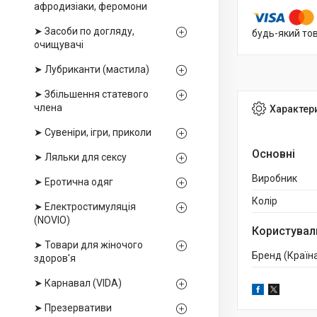
афродизіаки, феромони
➤ Засоби по догляду,
будь-який то
очищувачі
➤ Лубриканти (мастила)
➤ Збільшення статевого
члена
Характер
➤ Сувеніри, ігри, приколи
Основні
➤ Ляльки для сексу
Виробник
➤ Еротична одяг
Колір
➤ Електростимуляція
(NOVIO)
Користувал
➤ Товари для жіночого
Бренд (Країн
здоров'я
➤ Карнавал (VIDA)
➤ Презервативи