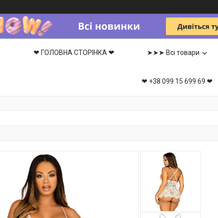
❤ ГОЛОВНА СТОРІНКА ❤
➤➤➤ Всі товари
❤ +38 099 15 699 69 ❤