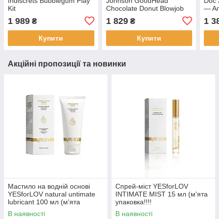
Indiscrets Bubblegum Play
Johnson GoodHead
Doc 
Kit
Chocolate Donut Blowjob
— An
Set (м'ята упаковка!!!!
Rain
1 989
1 829
1 3
₴
₴
упак
Купити
Купити
Акційні пропозиції та новинки
Мастило на водній основі
Спрей-міст YESforLOV
YESforLOV natural untimate
INTIMATE MIST 15 мл (м'ята
lubricant 100 мл (м'ята
упаковка!!!!
упаковка!!!!
В наявності
В наявності