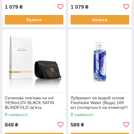
1 079
1 079
₴
₴
Купити
Купити
Сатинова пов'язка на очі
Лубрикант на водній основі
YESforLOV BLACK SATIN
Fleshlube Water (Вода) 100
BLINDFOLD (м'ята
мл (потертьості на етикетці!!!
упаковка!!!!
В наявності
В наявності
849
589
₴
₴