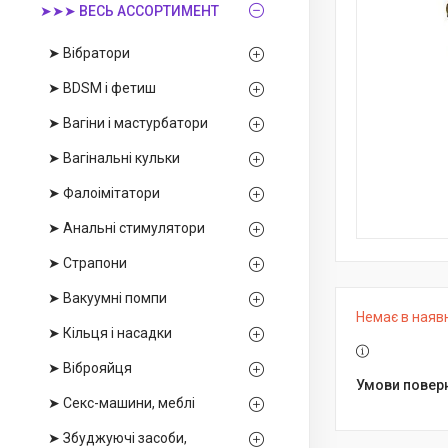
➤➤➤ ВЕСЬ АССОРТИМЕНТ
➤ Вібратори
➤ BDSM і фетиш
➤ Вагіни і мастурбатори
➤ Вагінальні кульки
➤ Фалоімітатори
➤ Анальні стимулятори
➤ Страпони
➤ Вакуумні помпи
Немає в наяв
➤ Кільця і насадки
➤ Віброяйця
➤ Секс-машини, меблі
➤ Збуджуючі засоби,