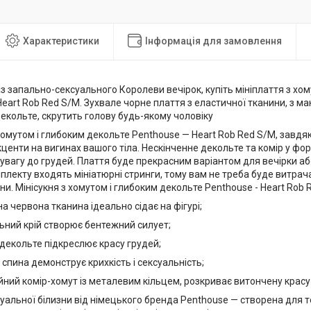
Характеристики
Інформація для замовлення
з запально-сексуального Королеви вечірок, купіть мініплаття з хо
eart Rob Red S/M. Зухвале чорне плаття з еластичної тканини, з 
екольте, скрутить голову будь-якому чоловіку
хомутом і глибоким декольте Penthouse — Heart Rob Red S/M, завдя
центи на вигинах вашого тіла. Нескінченне декольте та комір у фо
увагу до грудей. Плаття буде прекрасним варіантом для вечірки а
плекту входять мініатюрні стринги, тому вам не треба буде витрача
зни. Мінісукня з хомутом і глибоким декольте Penthouse - Heart Rob 
а червона тканина ідеально сідає на фігурі;
ьний крій створює бентежний силует;
декольте підкреслює красу грудей;
 спина демонструє крихкість і сексуальність;
ний комір-хомут із металевим кільцем, розкриває витончену красу 
суальної білизни від німецького бренда Penthouse — створена для 