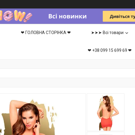
❤ ГОЛОВНА СТОРІНКА ❤
➤➤➤ Всі товари
❤ +38 099 15 699 69 ❤