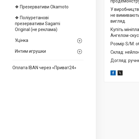
продемонструв
❖ Презервативи Okamoto
У виробництві
не вимиваютьс
❖ Поліуретанові
вигляд.
презервативи Sagami
Оriginal (не реклама)
Купіть мініпл
Ангелом-скус
Уцінка
Розмір S/M: об
Интим игрушки
Склад: нейло
Догляд: ручн
Оплата IBAN через «Приват24»