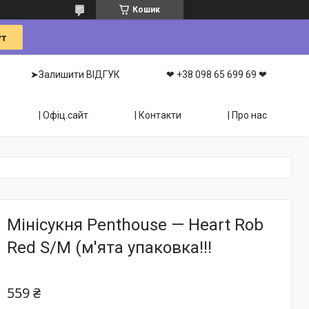
Кошик
➤Залишити ВІДГУК
❤ +38 098 65 699 69 ❤
| Офіц.сайт
| Контакти
| Про нас
Мінісукня Penthouse — Heart Rob
Red S/M (м'ята упаковка!!!
559 ₴