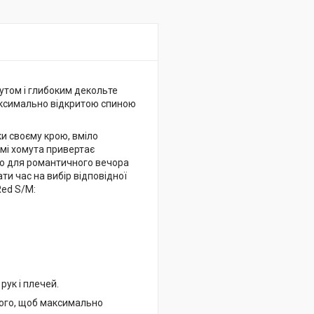
мутом і глибоким декольте
максимально відкритою спиною
ки своєму крою, вміло
рмі хомута привертає
бо для романтичного вечора
ти час на вибір відповідної
Red S/M:
рук і плечей.
того, щоб максимально