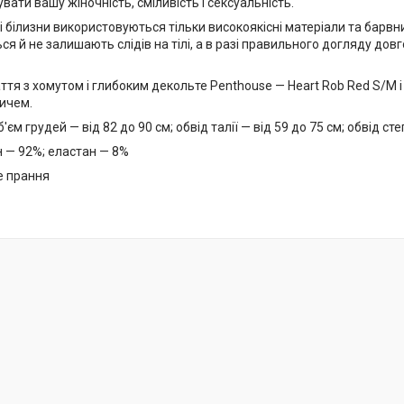
ати вашу жіночність, сміливість і сексуальність.
 білизни використовуються тільки високоякісні матеріали та барвник
я й не залишають слідів на тілі, а в разі правильного догляду довг
аття з хомутом і глибоким декольте Penthouse — Heart Rob Red S/M і 
ичем.
'єм грудей — від 82 до 90 см; обвід талії — від 59 до 75 см; обвід ст
н — 92%; еластан — 8%
е прання