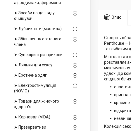
афродизіаки, феромони
➤ Засоби по догляду,
Опис
очищувачі
➤ Лубриканти (мастила)
Створіть обра
➤ Збільшення статевого
Penthouse — H
члена
та глибоким д
➤ Сувеніри, ігри, приколи
Мініплаття з 
розставляє ак
➤ Ляльки для сексу
максимальну 
удвох. До ком
➤ Еротична одяг
спідньої біли
➤ Електростимуляція
еластичн
(NOVIO)
оригінал
➤ Товари для жіночого
красиве 
здоров'я
відкрита
➤ Карнавал (VIDA)
незвичай
Колекція сек
➤ Презервативи