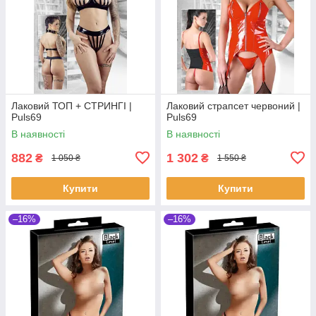
Лаковий ТОП + СТРИНГІ |
Лаковий страпсет червоний |
Puls69
Puls69
В наявності
В наявності
882
1 302
₴
₴
1 050 ₴
1 550 ₴
Купити
Купити
–16%
–16%