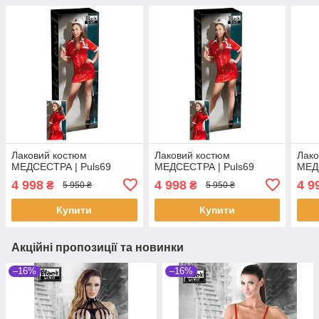
Лаковий костюм
Лаковий костюм
Лако
МЕДСЕСТРА | Puls69
МЕДСЕСТРА | Puls69
МЕД
4 998
4 998
4 9
₴
₴
5 950 ₴
5 950 ₴
Купити
Купити
Акційні пропозиції та новинки
–16%
–16%