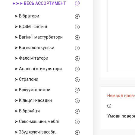
➤➤➤ ВЕСЬ АССОРТИМЕНТ
➤ Вібратори
➤ BDSM і фетиш
➤ Вагіни і мастурбатори
➤ Вагінальні кульки
➤ Фалоімітатори
➤ Анальні стимулятори
➤ Страпони
➤ Вакуумні помпи
Немає в наяв
➤ Кільця і насадки
➤ Віброяйця
➤ Секс-машини, меблі
➤ Збуджуючі засоби,