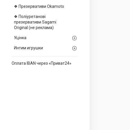
❖ Презервативи Okamoto
❖ Поліуретанові
презервативи Sagami
Оriginal (не реклама)
Уцінка
Интим игрушки
Оплата IBAN через «Приват24»