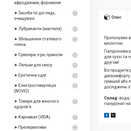
афродизіаки, феромони
➤ Засоби по догляду,
Опис
очищувачі
➤ Лубриканти (мастила)
Пропонуємо в
➤ Збільшення статевого
кислотою.
члена
Гіалуронова к
➤ Сувеніри, ігри, приколи
для сухої та 
другом!
➤ Ляльки для сексу
Всі продукти 
➤ Еротична одяг
дискомфорту п
сумішей або 
➤ Електростимуляція
досліджень з'
(NOVIO)
Склад:
вода,
➤ Товари для жіночого
гіалуронат на
здоров'я
➤ Карнавал (VIDA)
➤ Презервативи