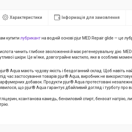
Характеристики
Інформація для замовлення
ам купити
лубрикант
на водній основі pjur MED Repair glide — це лу
ислота чинить глибоке зволоження й має регенерувальну дію. MED R
чутливої шкіри. Це м'яке, довгограйне мастило, яке в особливі мо
pjur® Aqua мають чудову якість і бездоганний склад. Щоб навіть н
ід час застосування товарів pjur® Aqua, виробник не використовує
парфумерних добавок. Продукти pjur® Aqua протестовані незалежн
явилося, що pjur® Aqua гарантує дбайливий догляд і турботу про в
 гліцерин, ксантанова камедь, бензиловий спирт, бензоат натрію, л
трію.