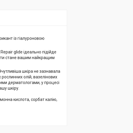
брикант із гіалуроновою
epair glide ідеально підійде
менти стане вашим найкращим
айчутливіша шкіра не зазнавала
 рослинних олій, вазелінових
ими дерматологами, у процесі
ашу шкіру.
имонна кислота, сорбат калію,