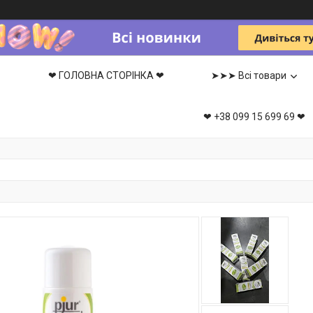
❤ ГОЛОВНА СТОРІНКА ❤
➤➤➤ Всі товари
❤ +38 099 15 699 69 ❤