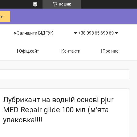
Кошик
➤Залишити ВІДГУК
❤ +38 098 65 699 69 ❤
| Офіц.сайт
| Контакти
| Про нас
Лубрикант на водній основі pjur
MED Repair glide 100 мл (м'ята
упаковка!!!!