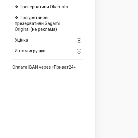
❖ Презервативи Okamoto
❖ Поліуретанові
презервативи Sagami
Оriginal (не реклама)
Уцінка
Интим игрушки
Оплата IBAN через «Приват24»