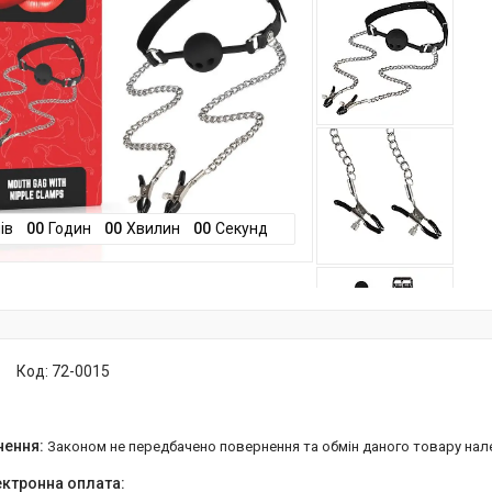
ів
0
0
Годин
0
0
Хвилин
0
0
Секунд
Код:
72-0015
Законом не передбачено повернення та обмін даного товару нал