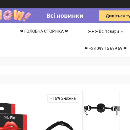
❤ ГОЛОВНА СТОРІНКА ❤
➤➤➤ Всі товари
❤ +38 099 15 699 69 ❤
–16%