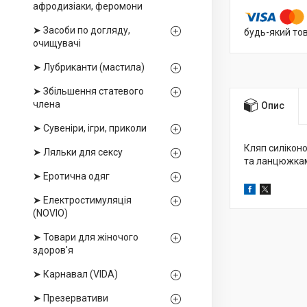
афродизіаки, феромони
➤ Засоби по догляду,
будь-який то
очищувачі
➤ Лубриканти (мастила)
➤ Збільшення статевого
члена
Опис
➤ Сувеніри, ігри, приколи
Кляп силіконо
➤ Ляльки для сексу
та ланцюжками
➤ Еротична одяг
➤ Електростимуляція
(NOVIO)
➤ Товари для жіночого
здоров'я
➤ Карнавал (VIDA)
➤ Презервативи