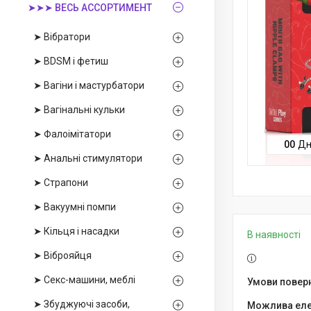
➤➤➤ ВЕСЬ АССОРТИМЕНТ
➤ Вібратори
➤ BDSM і фетиш
➤ Вагіни і мастурбатори
➤ Вагінальні кульки
➤ Фалоімітатори
0
0
Дн
➤ Анальні стимулятори
➤ Страпони
➤ Вакуумні помпи
➤ Кільця і насадки
В наявності
➤ Віброяйця
➤ Секс-машини, меблі
➤ Збуджуючі засоби,