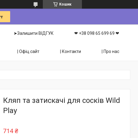
Кошик
➤Залишити ВІДГУК
❤ +38 098 65 699 69 ❤
| Офіц.сайт
| Контакти
| Про нас
Кляп та затискачі для сосків Wild
Play
714 ₴