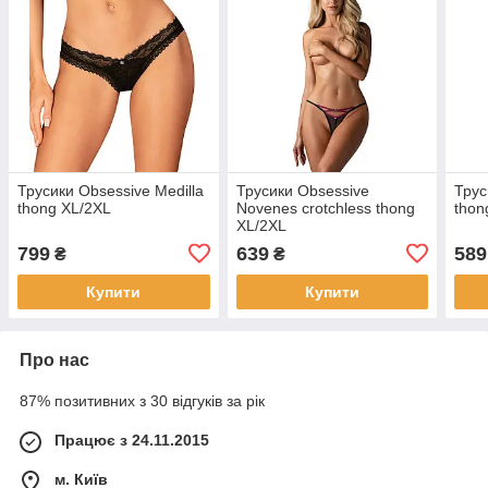
Трусики Obsessive Medilla
Трусики Obsessive
Трус
thong XL/2XL
Novenes crotchless thong
thon
XL/2XL
799
639
589
₴
₴
Купити
Купити
Про нас
87% позитивних з 30 відгуків за рік
Працює з 24.11.2015
м. Київ