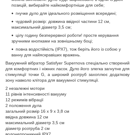
позицій, вибирайте найкомфортніше для себе;
гнучке дуло для ідеального розміщення всередині;
чудовий розмір: довжина ввідної частини 12 см,
максимальний діаметр 3,5 см;
цілу годину безперервної роботи! просте керування
зручними кнопками на зовнішньому боці;
повна водостійкість (IPX7), тож беріть його із собою у
ванну для найяскравіших вражень.
Вакуумний вібратор Satisfyer Supernova спеціально створений
для комфортних і ніжних ласок. Дуло його злегка загнутне для
стимуляції точки G, а широкий розтруб захоплює додаткову
зону навколо клітора для вакуумної стимуляції.
2 незалежні мотори
11 рівнів інтенсивності вакууму
12 режимів вібрації
2 положення дула
загальний розмір 16 х 9 х 3,8 см
ввідна довжина 12 см
максимальний діаметр 3,5 см
діаметр розтруба 2 см
водонепроникний IPX7