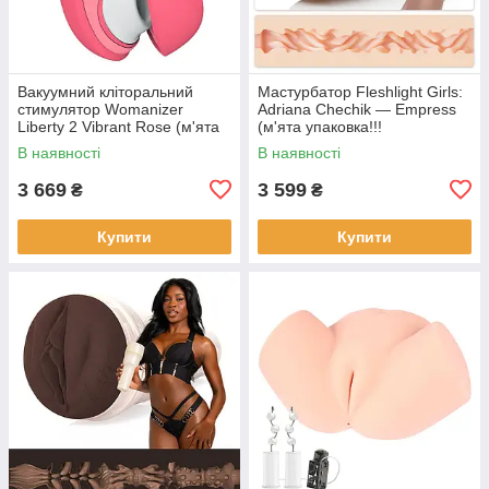
Вакуумний кліторальний
Мастурбатор Fleshlight Girls:
стимулятор Womanizer
Adriana Chechik — Empress
Liberty 2 Vibrant Rose (м'ята
(м'ята упаковка!!!
упаковка!!!
В наявності
В наявності
3 669
3 599
₴
₴
Купити
Купити