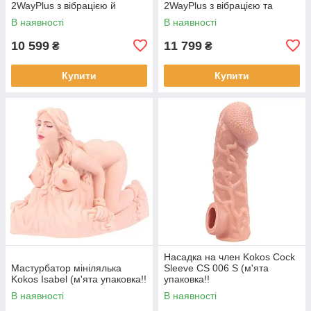
2WayPlus з вібрацією й
2WayPlus з вібрацією та
масажем (м'ята упаковка!!!
масажем (м'ята упаковка!!!
В наявності
В наявності
10 599
11 799
₴
₴
Купити
Купити
Насадка на член Kokos Cock
Мастурбатор мінілялька
Sleeve CS 006 S (м'ята
Kokos Isabel (м'ята упаковка!!
упаковка!!
В наявності
В наявності