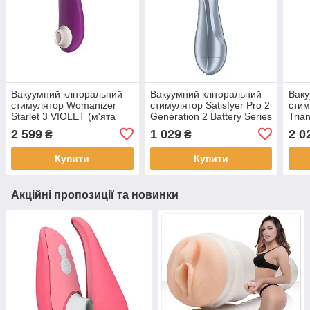
Вакуумний кліторальний
Вакуумний кліторальний
Ваку
стимулятор Womanizer
стимулятор Satisfyer Pro 2
стим
Starlet 3 VIOLET (м'ята
Generation 2 Battery Series
Tria
упаковка!!!!
(м'ята упаковка!!!
упак
2 599
1 029
2 0
₴
₴
Купити
Купити
Акційні пропозиції та новинки