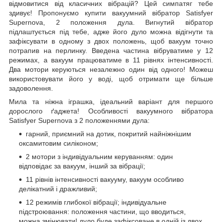
відмовитися від класичних вібрацій? Цей симпатяг тебе
здивує! Пропонуємо купити вакуумний вібратор Satisfyer
Supernova, 2 положення дула. Вигнутий вібратор
підлаштується під тебе, адже його дуло можна відігнути та
зафіксувати в одному з двох положень, щоб вакуум точно
потрапив на перлинку. Введена частина вібруватиме у 12
режимах, а вакуум працюватиме в 11 рівнях інтенсивності.
Два мотори керуються незалежно один від одного! Можеш
використовувати його у воді, щоб отримати ще більше
задоволення.
Мила та ніжна іграшка, ідеальний варіант для першого
дорослого ґаджета! Особливості вакуумного вібратора
Satisfyer Supernova з 2 положеннями дула:
гарний, приємний на дотик, покритий найніжнішим
оксамитовим силіконом;
2 мотори з індивідуальним керуванням: один
відповідає за вакуум, інший за вібрації;
11 рівнів інтенсивності вакууму, вакуум особливо
делікатний і дражливий;
12 режимів глибокої вібрації; індивідуальне
підстроювання: положення частини, що вводиться,
можна змінювати! дуло буде зафіксоване в одній із двох