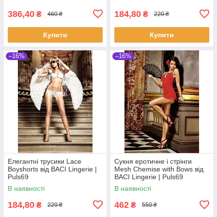
386,40
184,80
₴
₴
460 ₴
220 ₴
Купити
Купити
–16%
–16%
Елегантні трусики Lace
Сукня еротичне і стрінги
Boyshorts від BACI Lingerie |
Mesh Chemise with Bows від
Puls69
BACI Lingerie | Puls69
В наявності
В наявності
184,80
462
₴
₴
220 ₴
550 ₴