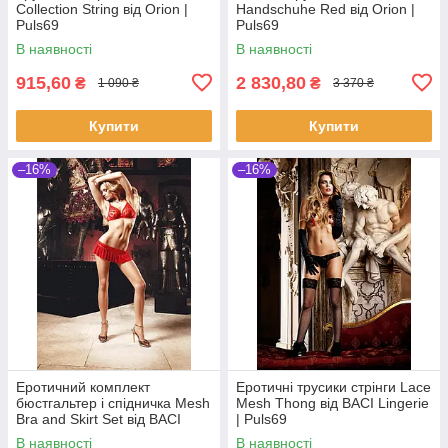
Collection String від Orion |
Handschuhe Red від Orion |
Puls69
Puls69
В наявності
В наявності
915,60
2 830,80
₴
₴
1 090 ₴
3 370 ₴
Купити
Купити
–16%
–16%
Еротичний комплект
Еротичні трусики стрінги Lace
бюстгальтер і спідничка Mesh
Mesh Thong від BACI Lingerie
Bra and Skirt Set від BACI
| Puls69
Lingerie | Puls69
В наявності
В наявності