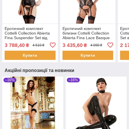
Еротичний комплект
Еротичний комплект
Ерот
Cottelli Collection Abierta
білизни Cottelli Collection
Cotte
Fina Suspender Set від
Abierta Fina Lace Basque
Set 
Orion | Puls69
and String від Orion |
3 788,40
3 435,60
2 1
₴
₴
4 510 ₴
4 090 ₴
Puls69
Купити
Купити
Акційні пропозиції та новинки
–16%
–16%