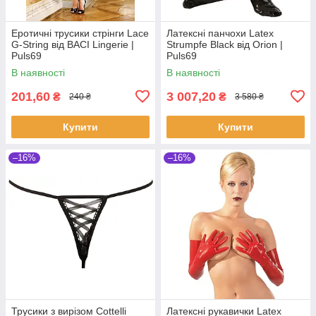
Еротичні трусики стрінги Lace
Латексні панчохи Latex
G-String від BACI Lingerie |
Strumpfe Black від Orion |
Puls69
Puls69
В наявності
В наявності
201,60
3 007,20
₴
₴
240 ₴
3 580 ₴
Купити
Купити
–16%
–16%
Трусики з вирізом Cottelli
Латексні рукавички Latex