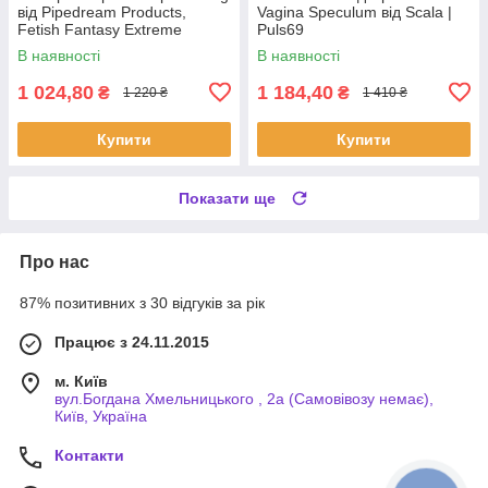
від Pipedream Products,
Vagina Speculum від Scala |
Fetish Fantasy Extreme
Puls69
Collection | Puls69
В наявності
В наявності
1 024,80
1 184,40
₴
₴
1 220 ₴
1 410 ₴
Купити
Купити
Показати ще
Про нас
87% позитивних з 30 відгуків за рік
Працює з 24.11.2015
м. Київ
вул.Богдана Хмельницького , 2а (Самовівозу немає),
Київ, Україна
Контакти