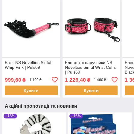
Батіг NS Novelties Sinful
Елегантні наручники NS
Елег
Whip Pink | Puls69
Novelties Sinful Wrist Cuffs
Novel
| Puls69
Blac
999,60
1 226,40
1 3
₴
₴
1 190 ₴
1 460 ₴
Купити
Купити
Акційні пропозиції та новинки
–16%
–16%