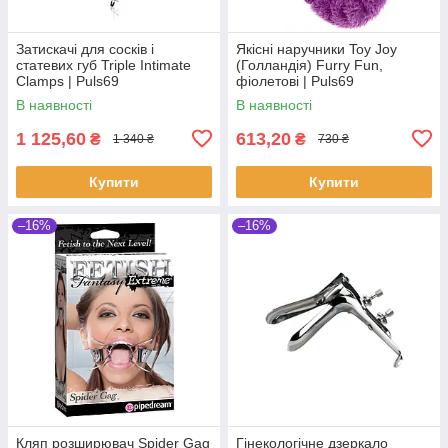
Затискачі для сосків і
Якісні наручники Toy Joy
статевих губ Triple Intimate
(Голландія) Furry Fun,
Clamps | Puls69
фіолетові | Puls69
В наявності
В наявності
1 125,60
613,20
₴
₴
1 340 ₴
730 ₴
Купити
Купити
–16%
–16%
Кляп розширювач Spider Gag
Гінекологічне дзеркало