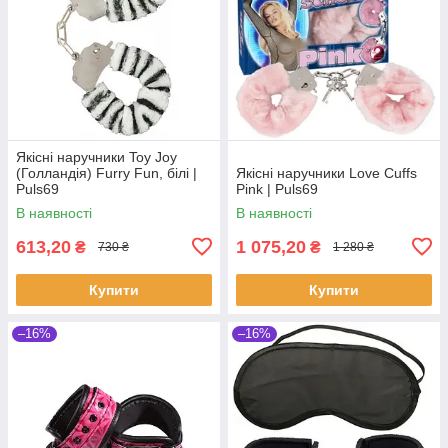
Якісні наручники Toy Joy
(Голландія) Furry Fun, білі |
Якісні наручники Love Cuffs
Puls69
Pink | Puls69
В наявності
В наявності
613,20
1 075,20
₴
₴
730 ₴
1 280 ₴
Купити
Купити
–16%
–16%