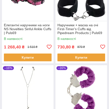
Елегантні наручники на ноги
Наручники + маска на очі
NS Novelties Sinful Ankle Cuffs
First-Timer's Cuffs від
| Puls69
Pipedream Products | Puls69
В наявності
В наявності
1 268,40
730,80
₴
₴
1 510 ₴
870 ₴
Купити
Купити
–16%
–16%