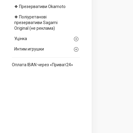
❖ Презервативи Okamoto
❖ Поліуретанові
презервативи Sagami
Оriginal (не реклама)
Уцінка
Интим игрушки
Оплата IBAN через «Приват24»