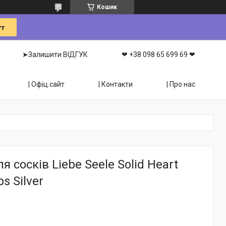
Кошик
➤Залишити ВІДГУК
❤ +38 098 65 699 69 ❤
| Офіц.сайт
| Контакти
| Про нас
я сосків Liebe Seele Solid Heart
s Silver