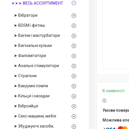
➤➤➤ ВЕСЬ АССОРТИМЕНТ
➤ Вібратори
➤ BDSM і фетиш
➤ Вагіни і мастурбатори
➤ Вагінальні кульки
➤ Фалоімітатори
➤ Анальні стимулятори
➤ Страпони
➤ Вакуумні помпи
В наявності
➤ Кільця і насадки
➤ Віброяйця
➤ Секс-машини, меблі
➤ Збуджуючі засоби,