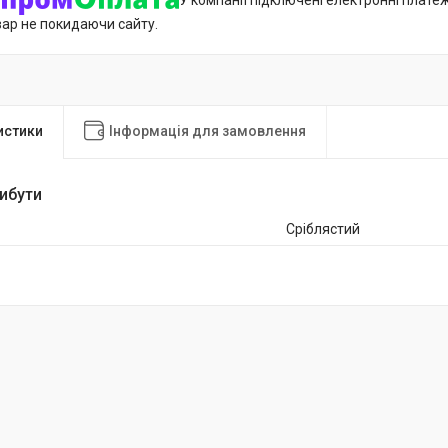
У компанії підключені електронні плате
вар не покидаючи сайту.
истики
Інформація для замовлення
рибути
Сріблястий