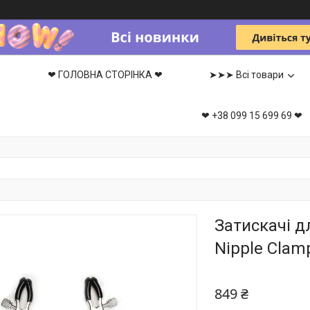
❤ ГОЛОВНА СТОРІНКА ❤
➤➤➤ Всі товари
❤ +38 099 15 699 69 ❤
Затискачі дл
Nipple Clamp
849 ₴