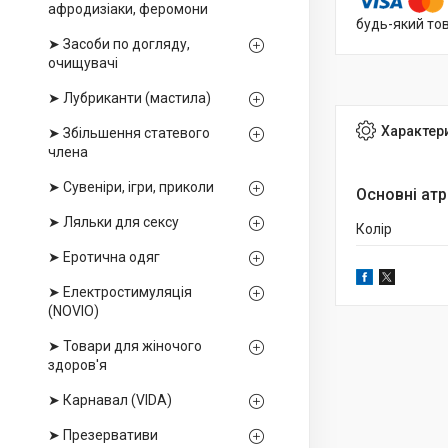
афродизіаки, феромони
будь-який то
➤ Засоби по догляду,
очищувачі
➤ Лубриканти (мастила)
Характер
➤ Збільшення статевого
члена
➤ Сувеніри, ігри, приколи
Основні ат
➤ Ляльки для сексу
Колір
➤ Еротична одяг
➤ Електростимуляція
(NOVIO)
➤ Товари для жіночого
здоров'я
➤ Карнавал (VIDA)
➤ Презервативи