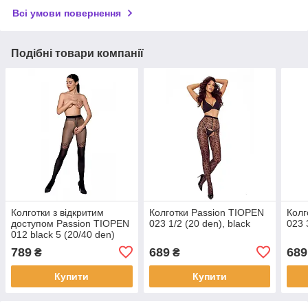
Всі умови повернення
Подібні товари компанії
Колготки з відкритим
Колготки Passion TIOPEN
Колг
доступом Passion TIOPEN
023 1/2 (20 den), black
023 
012 black 5 (20/40 den)
подвійна щільність |
789
689
689
₴
₴
Puls69
Купити
Купити