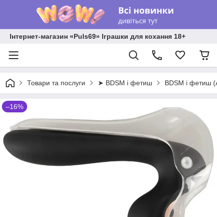
Інтернет-магазин «Puls69» Іграшки для кохання 18+
Товари та послуги
➤ BDSM і фетиш
BDSM і фетиш 
–16%