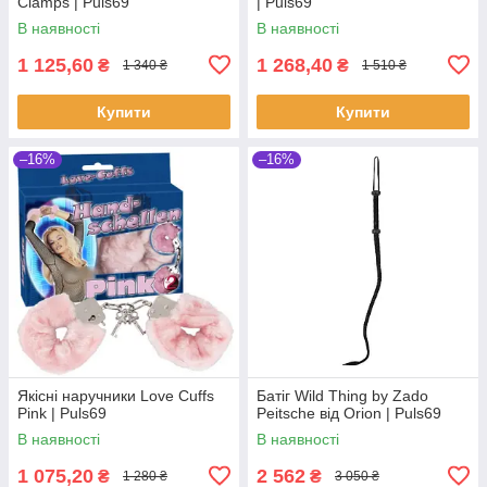
Clamps | Puls69
| Puls69
В наявності
В наявності
1 125,60
1 268,40
₴
₴
1 340 ₴
1 510 ₴
Купити
Купити
–16%
–16%
Якісні наручники Love Cuffs
Батіг Wild Thing by Zado
Pink | Puls69
Peitsche від Orion | Puls69
В наявності
В наявності
1 075,20
2 562
₴
₴
1 280 ₴
3 050 ₴