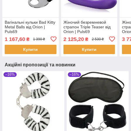
Вагінальні кульки Bad Kitty
Жіночий безремневой
Жіно
Metal Balls від Orion |
страпон Triple Teaser від
стра
Puls69
Orion | Puls69
Orio
1 167,60
2 125,20
3 7
₴
₴
1 390 ₴
2 530 ₴
Купити
Купити
Акційні пропозиції та новинки
–16%
–16%