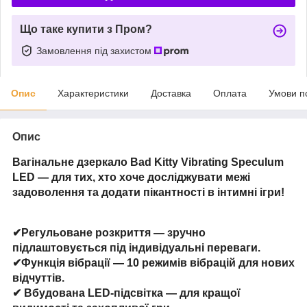
Що таке купити з Пром?
Замовлення під захистом
Опис
Характеристики
Доставка
Оплата
Умови п
Опис
Вагінальне дзеркало Bad Kitty Vibrating Speculum
LED — для тих, хто хоче досліджувати межі
задоволення та додати пікантності в інтимні ігри!
✔
Регульоване розкриття
— зручно
підлаштовується під індивідуальні переваги.
✔
Функція вібрації
— 10 режимів вібрацій для нових
відчуттів.
✔
Вбудована LED-підсвітка
— для кращої