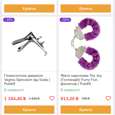
Купити
Купити
–16%
–16%
Гінекологічне дзеркало
Якісні наручники Toy Joy
Vagina Speculum від Scala |
(Голландія) Furry Fun,
Puls69
фіолетові | Puls69
В наявності
В наявності
1 184,40
613,20
₴
₴
1 410 ₴
730 ₴
Купити
Купити