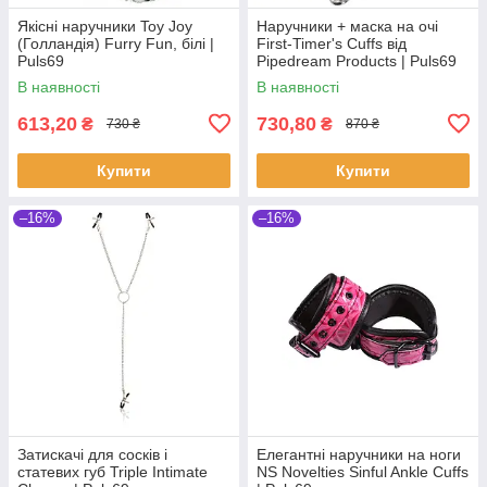
Якісні наручники Toy Joy
Наручники + маска на очі
(Голландія) Furry Fun, білі |
First-Timer's Cuffs від
Puls69
Pipedream Products | Puls69
В наявності
В наявності
613,20
730,80
₴
₴
730 ₴
870 ₴
Купити
Купити
–16%
–16%
Затискачі для сосків і
Елегантні наручники на ноги
статевих губ Triple Intimate
NS Novelties Sinful Ankle Cuffs