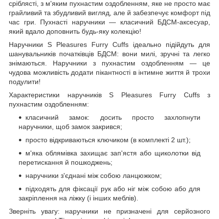
сріблясті, з м'яким пухнастим оздобленням, яке не просто має
грайливий та збудливий вигляд, але й забезпечує комфорт під
час гри. Пухнасті наручники — класичний БДСМ-аксесуар,
який вдало доповнить будь-яку колекцію!
Наручники S Pleasures Furry Cuffs ідеально підійдуть для
шанувальників початківців БДСМ: вони милі, зручні та легко
знімаються. Наручники з пухнастим оздобленням — це
чудова можливість додати пікантності в інтимне життя й трохи
подулити!
Характеристики наручників S Pleasures Furry Cuffs з
пухнастим оздобленням:
класичний замок: досить просто захлопнути
наручники, щоб замок закрився;
просто відкриваються ключиком (в комплекті 2 шт.);
м'яка облямівка захищає зап'ястя або щиколотки від
перетискання й пошкоджень;
наручники з'єднані між собою ланцюжком;
підходять для фіксації рук або ніг між собою або для
закріплення на ліжку (і інших меблів).
Зверніть увагу: наручники не призначені для серйозного