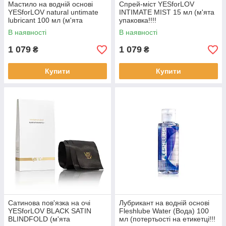
Мастило на водній основі
Спрей-міст YESforLOV
YESforLOV natural untimate
INTIMATE MIST 15 мл (м'ята
lubricant 100 мл (м'ята
упаковка!!!!
упаковка!!!!
В наявності
В наявності
1 079
1 079
₴
₴
Купити
Купити
Сатинова пов'язка на очі
Лубрикант на водній основі
YESforLOV BLACK SATIN
Fleshlube Water (Вода) 100
BLINDFOLD (м'ята
мл (потертьості на етикетці!!!