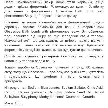
Навіть найзвичайніший вечір може стати чарівним, якщо
додати трішки феромонів. Рекомендуємо купити бомбочку
для ванни з феромонами Obsessive Bath bomb with
pheromones Sexy, щоб переконатися в цьому.
Впевнені, ви надовго запам'ятовуєте фантастичний східно-
деревний аромат бомбочки для ванни з феромонами
Obsessive Bath bomb with pheromones Sexy. Він обволікає
тіло, проникає під шкіру та гріє зсередини своїм теплом.
Натуральні олії, що доглядають за шкірою, дають відчуття
живлення і залишають на тілі захисну плівку. Крапелька
феромонів у складі не залишить вас нудьгувати цього вечора.
Спосіб застосування: розверніть бомбочку та покладіть у
наповнену теплою водою ванну.
Товари виробника Obsessive популярні у понад 60 країнах
світу, тому що Obsessive — про безумовну ніжність, чуттєвість
і сексуальність. Це комфорт і якість, елегантність і
пристрасть.
Ингредиенты: Sodium Bicarbonate, Sodium Sulfate, Citric Acid,
Parfum, Persea gratissima Oil, Vitis Vinifera Seed Oil, Benzyl
Salicylate, Butylphenyl Methylpropional, Coumarin, Geraniol.
Маса: 100 г.